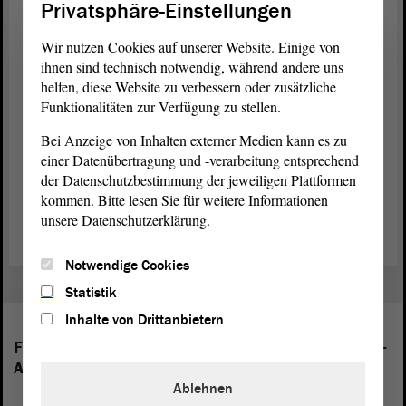
Privatsphäre-Einstellungen
zurück: Abgeordnetenbezüge
Wir nutzen Cookies auf unserer Website. Einige von
ihnen sind technisch notwendig, während andere uns
helfen, diese Website zu verbessern oder zusätzliche
Funktionalitäten zur Verfügung zu stellen.
Abgeordnetengesetz (PDF; 682.59 KB)
Bei Anzeige von Inhalten externer Medien kann es zu
Grundgesetz für die Bundesrepublik Deutschland (PDF; 1.06
einer Datenübertragung und -verarbeitung entsprechend
MB)
der Datenschutzbestimmung der jeweiligen Plattformen
kommen. Bitte lesen Sie für weitere Informationen
Verfassung des Landes Sachsen-Anhalt (PDF; 854.18 KB)
unsere Datenschutzerklärung.
Notwendige Cookies
Statistik
Inhalte von Drittanbietern
Folgende Fraktionen sind im Landtag von Sachsen-
Anhalt vertreten:
Ablehnen