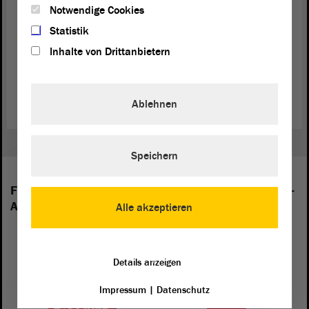
Plattformen gesetzt werden. Unsere
Notwendige Cookies
Datenschutzerklärung
enthält weitere Information dazu.
Statistik
Akzeptieren und Inhalt laden
Inhalte von Drittanbietern
Ablehnen
Speichern
Folgende Fraktionen sind im Landtag von Sachsen-
Anhalt vertreten:
Alle akzeptieren
Details anzeigen
Impressum
|
Datenschutz