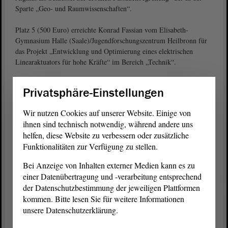
Sparte „Geo- und Raumwissenschaften“.
Platz 5 (500 Euro) erreichte Konrad Fassian vom Elisabeth-
Gymnasium Halle (Saale)/Jugendforschungszentrum Heilbronn für
das Projekt „Entwicklung und Optimierung eines elektrischen
Linearaktuators für hohe Kräfte“ im Bereich „Technik“.
Und schließlich erhielt Nele Schwabe von der Landesschule Pforta
Privatsphäre-Einstellungen
(Naumburg)/Institut für Biometrie und Medizinische Informatik
(Universität Magdeburg) einen Sonderpreis: einen
Wir nutzen Cookies auf unserer Website. Einige von
Forschungsaufenthalt am CERN in der Schweiz für das
ihnen sind technisch notwendig, während andere uns
Physikprojekt „Quantitative MRT – Messtechniken zur Bestimmung
helfen, diese Website zu verbessern oder zusätzliche
von Strömungsgeschwindigkeiten“.
Funktionalitäten zur Verfügung zu stellen.
Alle Projekte und Ergebnisse kann man übrigens hier in
Bei Anzeige von Inhalten externer Medien kann es zu
Augenschein nehmen:
www.jugend-forscht.de
einer Datenübertragung und -verarbeitung entsprechend
der Datenschutzbestimmung der jeweiligen Plattformen
kommen. Bitte lesen Sie für weitere Informationen
unsere Datenschutzerklärung.
Wenn Sie diesen Inhalt laden, können Daten an Drittanbieter
(Instagram) übermittelt und Cookies durch diese