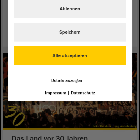
Ablehnen
In zehn Episoden erklärt der Film einfach und konkret, wie
Politik in Sachsen-Anhalt funktioniert, und macht Lust, sich
zu beteiligen.
Speichern
weiterlesen
Alle akzeptieren
Details anzeigen
Impressum
|
Datenschutz
Das Land vor 30 Jahren