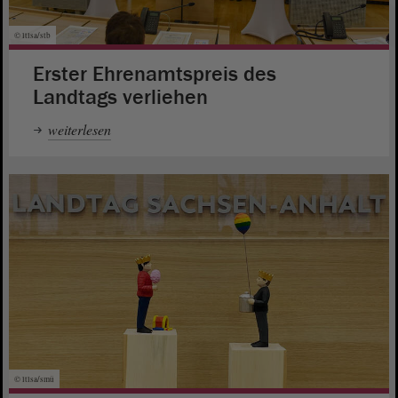
© ltlsa/stb
Erster Ehrenamtspreis des
Landtags verliehen
weiterlesen
© ltlsa/smü