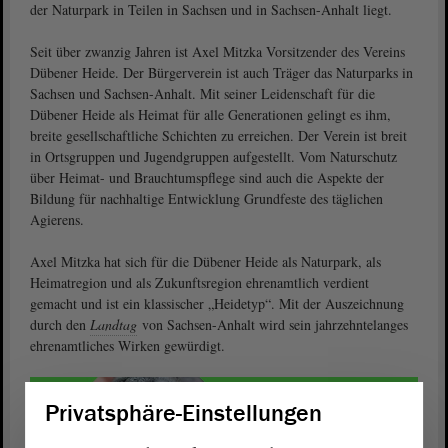
der Naturpark in Teilen in Sachsen und in Sachsen-Anhalt liegt.
Seit über zwanzig Jahren ist Axel Mitzka Vorsitzender des Vereins
Dübener Heide. Der Bürgerverein ist auch Träger das Naturparks in
Sachsen und Sachsen-Anhalt. Mit seiner Leidenschaft für die
Dübener Heide als Heimat für alle Generationen gelingt es ihm,
breite gesellschaftliche Schichten zu erreichen. Der Verein ist breit
in Ortsgruppen und Jugendgruppen aufgestellt. Vom Naturschutz
über Heimat- und Brauchtumspflege sind auch die Aspekte der
Bildung für nachhaltige Entwicklung Grundfeste des täglichen
Agierens.
Axel Mitzka hat sich für die Dübener Heide als Naturpark, als
Heimatregion und als Zukunftsregion ehrenamtlich verdient
gemacht und ist ein klassischer „Heidetyp“. Mit der Auszeichnung
durch den
Landtag
von Sachsen-Anhalt wird sein jahrzehntelanges
ehrenamtliches Wirken gewürdigt.
Privatsphäre-Einstellungen