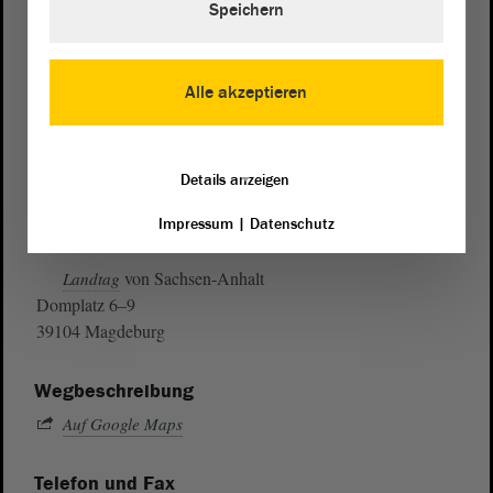
Speichern
Alle akzeptieren
Details anzeigen
Impressum
|
Datenschutz
Postanschrift
von Sachsen-Anhalt
Landtag
Domplatz 6–9
39104 Magdeburg
Wegbeschreibung
Auf Google Maps
Telefon und Fax