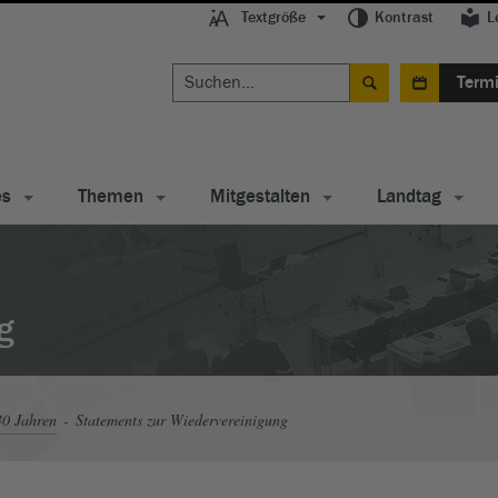
Textgröße
Kontrast
L
Term
es
Themen
Mitgestalten
Landtag
g
30 Jahren
Statements zur Wiedervereinigung