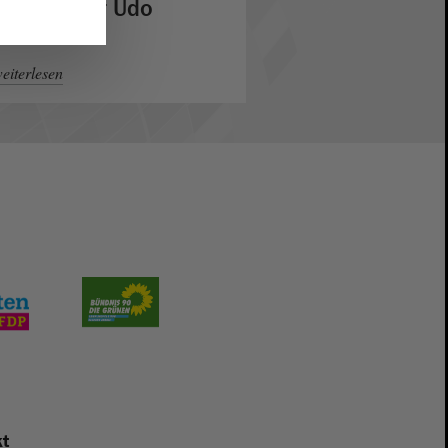
hauspieler Udo
chtveitl
eiterlesen
t