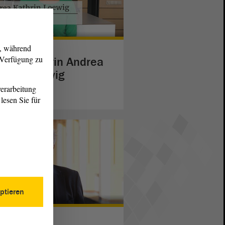
g, während
r Verfügung zu
hauspielerin Andrea
thrin Loewig
erarbeitung
eiterlesen
lesen Sie für
ptieren