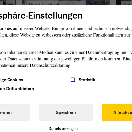
sphäre-Einstellungen
ookies auf unserer Website. Einige von ihnen sind technisch notwendi
lfen, diese Website zu verbessern oder zusätzliche Funktionalitäten zu
Box-Weltmeister
Sc
Dominic Bösel
Ka
on Inhalten externer Medien kann es zu einer Datenübertragung und -v
weiterlesen
w
der Datenschutzbestimmung der jeweiligen Plattformen kommen. Bitte 
mationen unsere Datenschutzerklärung.
ige Cookies
Statistik
von Drittanbietern
ehnen
Speichern
Alle akze
Details anzeigen