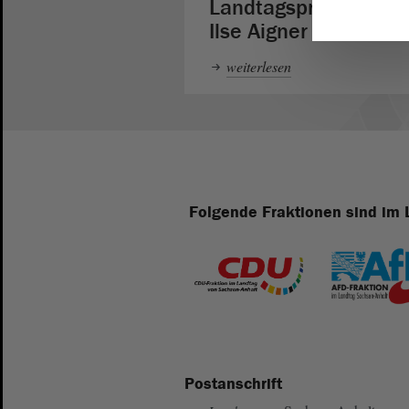
Landtagspräsidentin
Ilse Aigner
weiterlesen
Folgende Fraktionen sind im 
Postanschrift