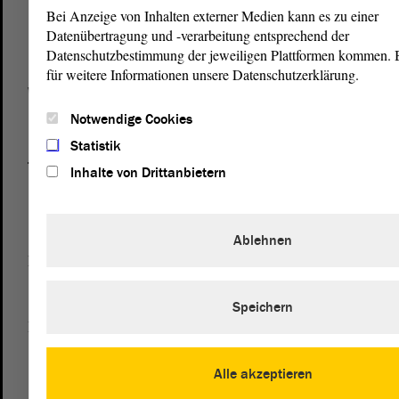
von Sachsen-Anhalt
Landtag
Bei Anzeige von Inhalten externer Medien kann es zu einer
Domplatz 6–9
Datenübertragung und -verarbeitung entsprechend der
39104 Magdeburg
Datenschutzbestimmung der jeweiligen Plattformen kommen. Bi
für weitere Informationen unsere Datenschutzerklärung.
Wegbeschreibung
Auf Google Maps
Notwendige Cookies
Statistik
Telefon und Fax
Inhalte von Drittanbietern
Zentrale:
0391 / 560 - 0
Fax:
0391 / 560 - 1123
Ablehnen
Presse- und Öffentlichkeitsarbeit
0391 / 560 - 0
Speichern
Besucherdienst
0391 / 560 - 0
Alle akzeptieren