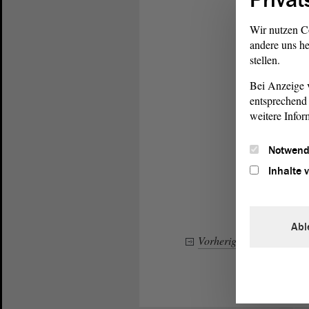
Wir nutzen C
andere uns he
stellen.
Bei Anzeige v
entsprechend 
weitere Infor
Notwend
Inhalte 
Abl
Vorheriger Eintrag
–