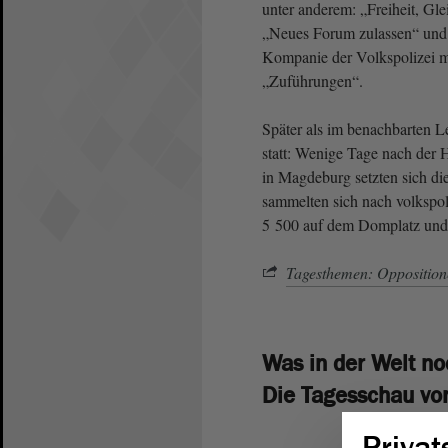
unter anderem: „Freiheit, Gle
„Neues Forum zulassen“ und 
Kompanie der Volkspolizei mi
„Zuführungen“.
Später als im benachbarten L
statt: Wenige Tage nach der 
in Magdeburg setzten sich di
sammelten sich nach volkspo
5 500 auf dem Domplatz und
Tagesthemen: Oppositionel
Was in der Welt no
Die Tagesschau vo
Privat