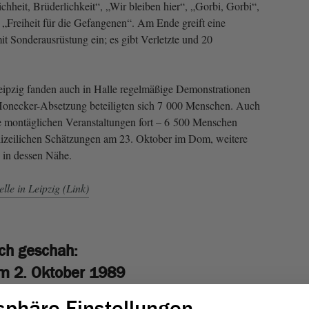
ichheit, Brüderlichkeit“, „Wir bleiben hier“, „Gorbi, Gorbi“,
„Freiheit für die Gefangenen“. Am Ende greift eine
t Sonderausrüstung ein; es gibt Verletzte und 20
eipzig fanden auch in Halle regelmäßige Demonstrationen
Honecker-​Absetzung beteiligten sich 7 000 Menschen. Auch
e montäglichen Veranstaltungen fort – 6 500 Menschen
lizeilichen Schätzungen am 23. Oktober im Dom, weitere
 in dessen Nähe.
le in Leipzig (Link)
ch geschah:
m 2. Oktober 1989
sphäre-Einstellungen