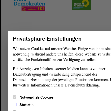
Postanschrift
Privatsphäre-Einstellungen
von Sachsen-Anhalt
Landtag
Domplatz 6–9
Wir nutzen Cookies auf unserer Website. Einige von ihnen sin
39104 Magdeburg
notwendig, während andere uns helfen, diese Website zu verbe
zusätzliche Funktionalitäten zur Verfügung zu stellen.
Wegbeschreibung
Bei Anzeige von Inhalten externer Medien kann es zu einer
Auf Google Maps
Datenübertragung und -verarbeitung entsprechend der
Datenschutzbestimmung der jeweiligen Plattformen kommen. Bi
für weitere Informationen unsere Datenschutzerklärung.
Telefon und Fax
Zentrale:
0391 / 560 - 0
Notwendige Cookies
Fax:
0391 / 560 - 1123
Statistik