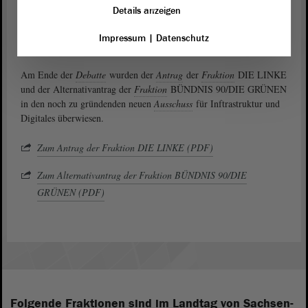
führten, sei nicht bewiesen. Tarricone zeigte sich überzeugt, dass
Details anzeigen
Interessenten bei der neuen Ausschreibung anders auftreten würden
als Abellio. Die alte Staatsbahn könne in jedem Fall nicht die
Impressum
|
Datenschutz
Lösung sein, sondern echter Wettbewerb für Netz und Schiene.
Am Ende der
Debatte
wurden der
Antrag
der
Fraktion
DIE LINKE
und der Alternativantrag der
Fraktion
BÜNDNIS 90/DIE GRÜNEN
in den noch zu gründenden neuen
Ausschuss
für Inftrastruktur und
Digitales überwiesen.
Zum Antrag der Fraktion DIE LINKE (PDF)
Zum Alternativantrag der Fraktion BÜNDNIS 90/DIE
GRÜNEN (PDF)
Folgende Fraktionen sind im Landtag von Sachsen-