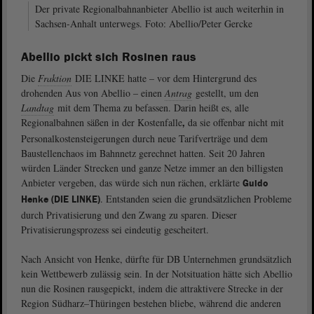
Der private Regionalbahnanbieter Abellio ist auch weiterhin in
Sachsen-Anhalt unterwegs. Foto: Abellio/Peter Gercke
Abellio pickt sich Rosinen raus
Die
Fraktion
DIE LINKE hatte – vor dem Hintergrund des
drohenden Aus von Abellio – einen
Antrag
gestellt, um den
Landtag
mit dem Thema zu befassen. Darin heißt es, alle
Regionalbahnen säßen in der Kostenfalle
da sie offenbar nicht mit
,
Personalkostensteigerungen durch neue Tarifverträge und dem
Baustellenchaos im Bahnnetz gerechnet hatten. Seit 20 Jahren
würden Länder Strecken und ganze Netze immer an den billigsten
Anbieter vergeben, das würde sich nun rächen, erklärte
Guido
. Entstanden seien die grundsätzlichen Probleme
Henke (DIE LINKE)
durch Privatisierung und den Zwang zu sparen. Dieser
Privatisierungsprozess sei eindeutig gescheitert.
Nach Ansicht von Henke, dürfte für DB Unternehmen grundsätzlich
kein Wettbewerb zulässig sein. In der Notsituation hätte sich Abellio
nun die Rosinen rausgepickt, indem die attraktivere Strecke in der
Region Südharz–Thüringen bestehen bliebe, während die anderen