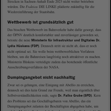
Strecken in Sachsen-Anhalt Ende 2023 nicht weiter betrieben
würden. Die
Fraktion
DIE LINKE plädierte zukünftig für die
Wiedereinführung der Staatsbahn.
Wettbewerb ist grundsätzlich gut
Das bisschen Wettbewerb im Bahnverkehr habe dafür gesorgt, dass
der ÖPNV deutlich komfortabler und zuverlässiger geworden sei,
betonte die neue
Ministerin für Infrastruktur und Digitales Dr.
. Dennoch stritt sie nicht ab, dass er noch
Lydia Hüskens (FDP)
nicht optimal sei. Sie wolle beim wettbewerblichen Verfahren
bleiben, um die Bahnreisen langfristig noch attraktiver zu machen.
Ministerin Hüskens verteidigte zudem das bestehende öffentliche
Ausschreibungsverfahren der NASA.
Dumpingangebot nicht nachhaltig
Zwar sei es gelungen, eine Einigung mit Abellio zu erreichen,
dennoch sei dies kein Grund zur Freude, weil man eigentlich über
Selbstverständlichkeiten rede, sagte
. Kern
Dr. Falko Grube (SPD)
des Problems sei das Geschäftsgebaren von Abellio, das ein
Dumpingangebot zulasten der Beschäftigten abgegeben habe, um