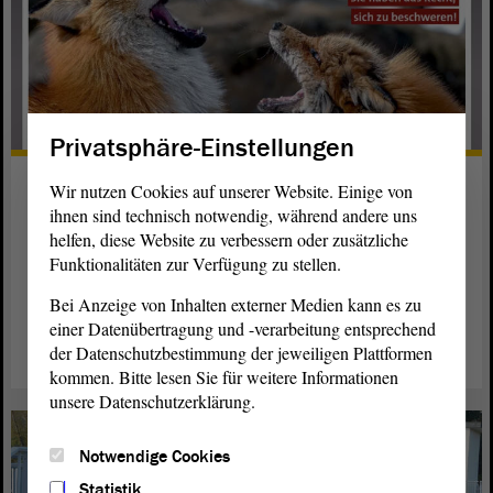
Privatsphäre-Einstellungen
Mehr politische Bildung für
Wir nutzen Cookies auf unserer Website. Einige von
Polizisten
ihnen sind technisch notwendig, während andere uns
helfen, diese Website zu verbessern oder zusätzliche
Anti-Semitismus und Rassismus bei der Polizei sind
Funktionalitäten zur Verfügung zu stellen.
Einzelfälle. Ein generelles Problem gibt es nicht, stellte ein
Bei Anzeige von Inhalten externer Medien kann es zu
Sonder-Bericht fest.
einer Datenübertragung und -verarbeitung entsprechend
der Datenschutzbestimmung der jeweiligen Plattformen
weiterlesen
kommen. Bitte lesen Sie für weitere Informationen
unsere Datenschutzerklärung.
Notwendige Cookies
Statistik