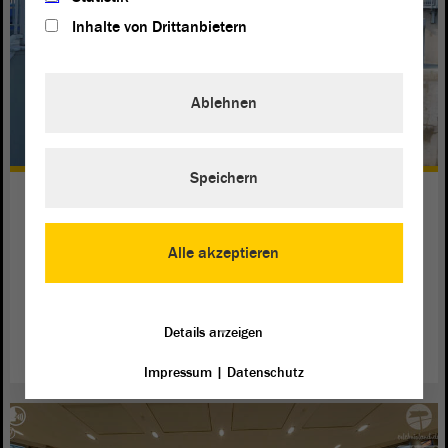
Inhalte von Drittanbietern
Ablehnen
Speichern
Fische müssen sich frei bewegen
können
Alle akzeptieren
Der Ausschuss für Umwelt und Energie hat sich in einer
Anhörung mit der Qualität an Fisch-Treppen beschäftigt.
weiterlesen
Details anzeigen
Impressum
|
Datenschutz