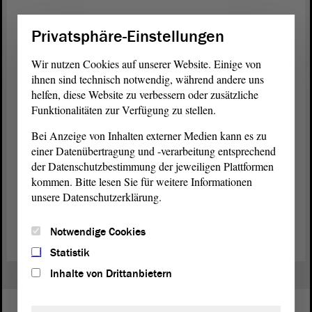
Das Umweltministerium sagte: Wir bauen seit mehr als 20 Jahren
Privatsphäre-Einstellungen
Fisch-Treppen in Sachsen-Anhalt. Wir richten uns nach den
neuesten Methoden und kontrollieren die Treppen hinterher. Wenn
Wir nutzen Cookies auf unserer Website. Einige von
es Probleme bei einer Treppe gibt, wird nachgebessert. Genau das
ihnen sind technisch notwendig, während andere uns
konnten die Anwesenden Angler-Verbände aber nicht bestätigen.
helfen, diese Website zu verbessern oder zusätzliche
Endgültige Lösung ist vertagt
Funktionalitäten zur Verfügung zu stellen.
Am Ende der
Anhörung
schlug der
Ausschuss
-Vorsitzende vor, das
Bei Anzeige von Inhalten externer Medien kann es zu
Thema abzuschließen, weil der
Landtag
kurz vor der Landtagswahl
einer Datenübertragung und -verarbeitung entsprechend
im Juni nicht mehr viel machen kann. Danach sollten sich die neu
der Datenschutzbestimmung der jeweiligen Plattformen
gewählten Abgeordneten aber unbedingt erneut mit den Fisch-
kommen. Bitte lesen Sie für weitere Informationen
Treppen beschäftigen.
unsere Datenschutzerklärung.
(Dies ist ein Angebot in Einfacher Sprache.)
Notwendige Cookies
Statistik
Inhalte von Drittanbietern