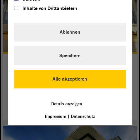
Inhalte von Drittanbietern
Ablehnen
Speichern
Internetseite bietet viele
Informationen
Alle akzeptieren
Wegen der Corona-Pandemie ist es momentan schwierig
den Landtag zu besuchen. Es gibt aber Informationen im
Internet.
Details anzeigen
weiterlesen
Impressum
|
Datenschutz