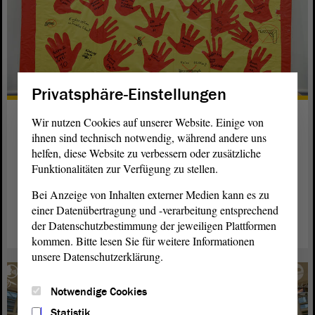
Privatsphäre-Einstellungen
Kinder nie wieder als Soldaten
Wir nutzen Cookies auf unserer Website. Einige von
einsetzen
ihnen sind technisch notwendig, während andere uns
helfen, diese Website zu verbessern oder zusätzliche
Landtags-Präsidentin Gabriele Brakebusch unterstützt den
Funktionalitäten zur Verfügung zu stellen.
weltweiten Protest gegen Kinder-Soldaten.
Bei Anzeige von Inhalten externer Medien kann es zu
einer Datenübertragung und -verarbeitung entsprechend
weiterlesen
der Datenschutzbestimmung der jeweiligen Plattformen
kommen. Bitte lesen Sie für weitere Informationen
unsere Datenschutzerklärung.
Notwendige Cookies
Statistik