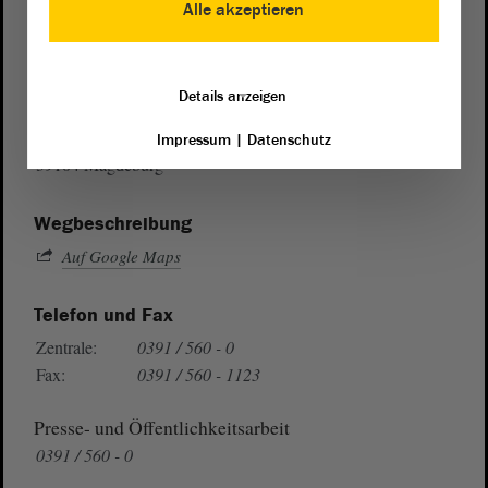
Alle akzeptieren
Postanschrift
Details anzeigen
von Sachsen-Anhalt
Landtag
Domplatz 6–9
Impressum
|
Datenschutz
39104 Magdeburg
Wegbeschreibung
Auf Google Maps
Telefon und Fax
Zentrale:
0391 / 560 - 0
Fax:
0391 / 560 - 1123
Presse- und Öffentlichkeitsarbeit
0391 / 560 - 0