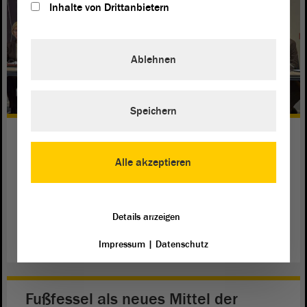
Inhalte von Drittanbietern
Ablehnen
Speichern
Tiere, Pflanzen und Vögel besser
schützen
Alle akzeptieren
Der industrielle Fortschritt hat unsere Natur stark verändert.
Das bedroht die Lebensgrundlage mancher Tiere und
Pflanzen.
Details anzeigen
weiterlesen
Impressum
|
Datenschutz
Fußfessel als neues Mittel der