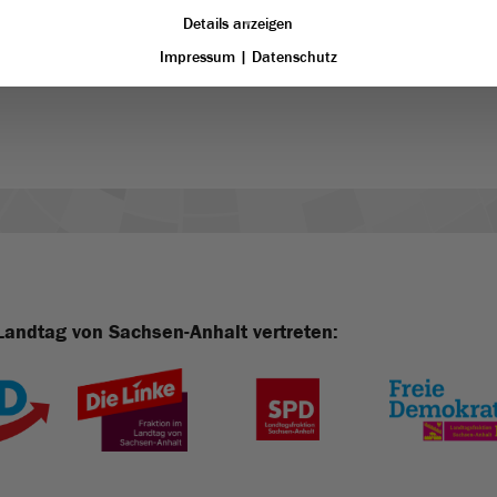
über die
Landesliste
der AfD in den
Landtag
ein. Bis zu
Details anzeigen
er unter anderem stellvertretender Vorsitzender im
Ausschuss
s sowie Mitglied im
Ausschuss
für Landwirtschaft,
Impressum
|
Datenschutz
Landtag von Sachsen-Anhalt vertreten: