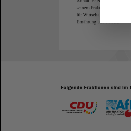
Anhalt. Er zog im Jahr 2016 
seinem Fraktionsaustritt war 
für Wirtschaft und Tourismu
Ernährung und Forsten.
Folgende Fraktionen sind im 