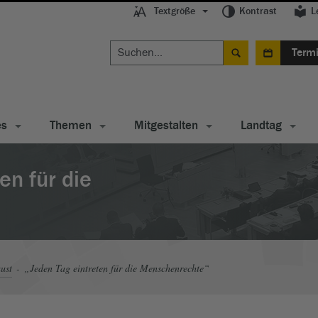
Textgröße
Kontrast
L
Term
es
Themen
Mitgestalten
Landtag
en für die
ust
„Jeden Tag eintreten für die Menschenrechte“