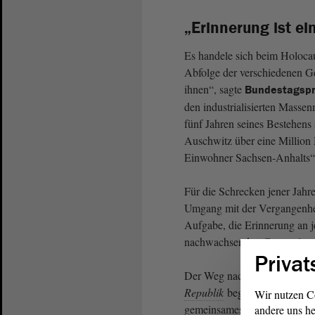
„Erinnerung ist e
Es handele sich beim Holoca
Abfolge der verschiedenen Ge
ihnen“, sagte
Bundestagsprä
den industrialisierten Masse
fünf Jahren seines Bestehens 
Auschwitz über eine Million 
Einwohner Sachsen-Anhalts“
Für die Schrecken jener Jahre
Umgang mit der Vergangenheit
Aufgabe, die Erinnerung an j
nachwachsenden Generatione
Privat
Der Weg nach Auschwitz hab
Republik
begonnen, sie sei an
Wir nutzen C
gemeinsames Handeln gescheit
andere uns he