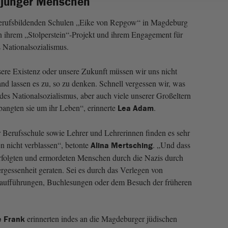
t junger Menschen
Berufsbildenden Schulen „Eike von Repgow“ in Magdeburg
n ihrem „Stolperstein“-Projekt und ihrem Engagement für
s Nationalsozialismus.
ere Existenz oder unsere Zukunft müssen wir uns nicht
d lassen es zu, so zu denken. Schnell vergessen wir, was
des Nationalsozialismus, aber auch viele unserer Großeltern
 bangten sie um ihr Leben“, erinnerte
.
Lea Adam
 Berufsschule sowie Lehrer und Lehrerinnen finden es sehr
n nicht verblassen“, betonte
. „Und dass
Alina Mertsching
rfolgten und ermordeten Menschen durch die Nazis durch
ergessenheit geraten. Sei es durch das Verlegen von
eraufführungen, Buchlesungen oder dem Besuch der früheren
erinnerten indes an die Magdeburger jüdischen
e Frank