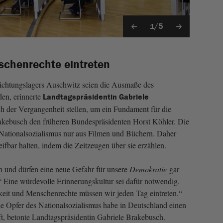
1/5
schenrechte eintreten
ichtungslagers Auschwitz seien die Ausmaße des
en, erinnerte
Landtagspräsidentin Gabriele
h der Vergangenheit stellen, um ein Fundament für die
rakebusch den früheren Bundespräsidenten Horst Köhler. Die
Nationalsozialismus nur aus Filmen und Büchern. Daher
ifbar halten, indem die Zeitzeugen über sie erzählen.
n und dürfen eine neue Gefahr für unsere
Demokratie
gar
“ Eine würdevolle Erinnerungskultur sei dafür notwendig.
chkeit und Menschenrechte müssen wir jeden Tag eintreten.“
e Opfer des Nationalsozialismus habe in Deutschland einen
aft, betonte Landtagspräsidentin Gabriele Brakebusch.