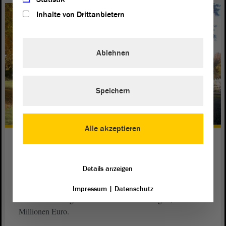
Inhalte von Drittanbietern
Ablehnen
Speichern
Alle akzeptieren
Aus Freiluftanlage wird moderner
Gedenkort
Details anzeigen
Bis Ende 2018 soll in Isenschnibbe ein moderner Gedenk-
und Lernort mit eigenem Besucherzentrum und
Impressum
|
Datenschutz
Dauerausstellung enstehen. Landesförderung: 2,85
Millionen Euro.