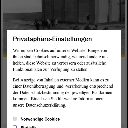
Privatsphäre-Einstellungen
Wir nutzen Cookies auf unserer Website. Einige von
ihnen sind technisch notwendig, während andere uns
helfen, diese Website zu verbessern oder zusätzliche
Warum mussten 1 016 Menschen
Funktionalitäten zur Verfügung zu stellen.
sterben?
Bei Anzeige von Inhalten externer Medien kann es zu
Bei dem Feldscheunen-Massaker von Isenschnibbe am 13.
einer Datenübertragung und -verarbeitung entsprechend
April 1945 handelt es sich um eines der größten
der Datenschutzbestimmung der jeweiligen Plattformen
Todesmarschverbrechen des Nazi-Regimes. Was sich genau
kommen. Bitte lesen Sie für weitere Informationen
zugetragen hat, lesen Sie hier.
unsere Datenschutzerklärung.
weiterlesen
Notwendige Cookies
Statistik