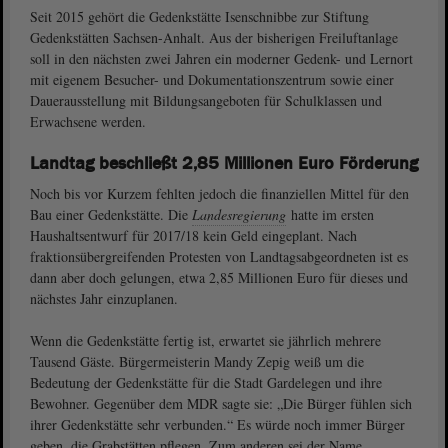
Seit 2015 gehört die Gedenkstätte Isenschnibbe zur Stiftung
Gedenkstätten Sachsen-Anhalt. Aus der bisherigen Freiluftanlage
soll in den nächsten zwei Jahren ein moderner Gedenk- und Lernort
mit eigenem Besucher- und Dokumentationszentrum sowie einer
Dauerausstellung mit Bildungsangeboten für Schulklassen und
Erwachsene werden.
Landtag beschließt 2,85 Millionen Euro Förderung
Noch bis vor Kurzem fehlten jedoch die finanziellen Mittel für den
Bau einer Gedenkstätte. Die
Landesregierung
hatte im ersten
Haushaltsentwurf für 2017/18 kein Geld eingeplant. Nach
fraktionsübergreifenden Protesten von Landtagsabgeordneten ist es
dann aber doch gelungen, etwa 2,85 Millionen Euro für dieses und
nächstes Jahr einzuplanen.
Wenn die Gedenkstätte fertig ist, erwartet sie jährlich mehrere
Tausend Gäste. Bürgermeisterin Mandy Zepig weiß um die
Bedeutung der Gedenkstätte für die Stadt Gardelegen und ihre
Bewohner. Gegenüber dem MDR sagte sie: „Die Bürger fühlen sich
ihrer Gedenkstätte sehr verbunden.“ Es würde noch immer Bürger
geben, die Grabstätten pflegen. Zum anderen sei der Name