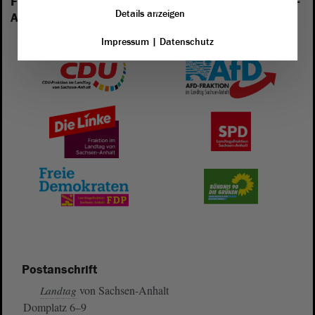
Folgende Fraktionen sind im Landtag von Sachsen-
Details anzeigen
Anhalt vertreten:
Impressum
|
Datenschutz
Postanschrift
von Sachsen-Anhalt
Landtag
Domplatz 6–9