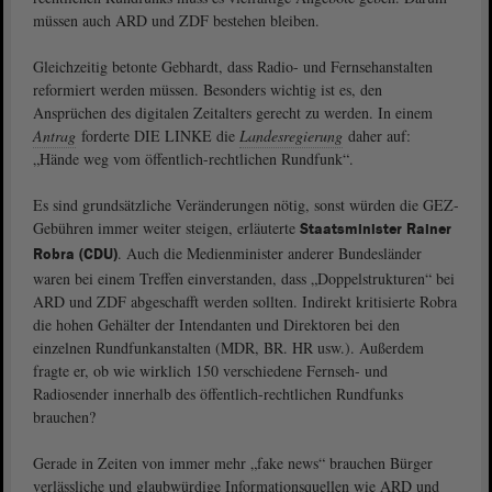
müssen auch ARD und ZDF bestehen bleiben.
Gleichzeitig betonte Gebhardt, dass Radio- und Fernsehanstalten
reformiert werden müssen. Besonders wichtig ist es, den
Ansprüchen des digitalen Zeitalters gerecht zu werden. In einem
Antrag
forderte DIE LINKE die
Landesregierung
daher auf:
„Hände weg vom öffentlich-rechtlichen Rundfunk“.
Es sind grundsätzliche Veränderungen nötig, sonst würden die GEZ-
Gebühren immer weiter steigen, erläuterte
Staatsminister Rainer
. Auch die Medienminister anderer Bundesländer
Robra (CDU)
waren bei einem Treffen einverstanden, dass „Doppelstrukturen“ bei
ARD und ZDF abgeschafft werden sollten. Indirekt kritisierte Robra
die hohen Gehälter der Intendanten und Direktoren bei den
einzelnen Rundfunkanstalten (MDR, BR. HR usw.). Außerdem
fragte er, ob wie wirklich 150 verschiedene Fernseh- und
Radiosender innerhalb des öffentlich-rechtlichen Rundfunks
brauchen?
Gerade in Zeiten von immer mehr „fake news“ brauchen Bürger
verlässliche und glaubwürdige Informationsquellen wie ARD und