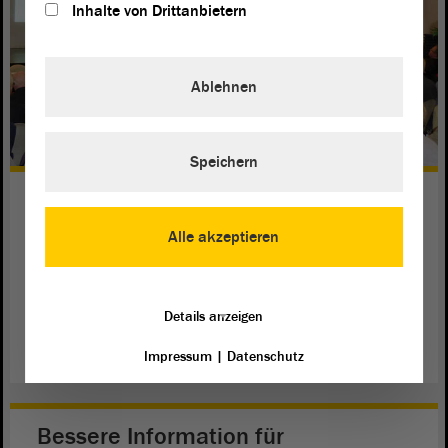
Inhalte von Drittanbietern
Ablehnen
Speichern
Halle-Forum fordert Aufarbeitung
ein
Alle akzeptieren
„Wir dürfen nicht vergessen und nicht verharmlosen“,
betonte Landtagspräsidentin Gabriele Brakebusch beim 23.
Halle-Forum.
Details anzeigen
weiterlesen
Impressum
|
Datenschutz
Bessere Information für