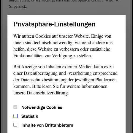
Silbersack.
„Lieber mehrere Eisen im Feuer“
Privatsphäre-Einstellungen
In der Ausschussdebatte seien zwei Punkte zu entscheiden gewesen:
auf welche Kommune man setzen wolle und wie diese dann
Wir nutzen Cookies auf unserer Website. Einige von
unterstützt werden solle, rekapitulierte
Olaf Meister (BÜNDNIS
ihnen sind technisch notwendig, während andere uns
. Es handle sich nicht um einen
90/DIE GRÜNEN)
helfen, diese Website zu verbessern oder zusätzliche
Länderwettbewerb, sondern um einen zwischen Kommunen. Meister
Funktionalitäten zur Verfügung zu stellen.
hätte „lieber mehrere Eisen im Feuer“ gehabt, aber das sei nun
anders beurteilt worden. Seine
Bei Anzeige von Inhalten externer Medien kann es zu
Fraktion
unterstütze die nun
beschlossene Förderung. Es sei kein Wettbewerb um die schönste
einer Datenübertragung und -verarbeitung entsprechend
Stadtwerbung, hier gehe es um Transformation, um die Brüche in
der Datenschutzbestimmung der jeweiligen Plattformen
der Gesellschaft. In manchen Städten (wie Halle) seien Brüche und
kommen. Bitte lesen Sie für weitere Informationen
Narben ins Stadtbild eingeschrieben, bei anderen nicht.
unsere Datenschutzerklärung.
Entscheidung für Sachsen-Anhalt
Notwendige Cookies
Schon in anderen Debatten habe man auf die Bedeutung von
Statistik
Sachsen-Anhalt im Herzen Europas hingewiesen. Wie in kaum
einem anderen Bundesland hätten die Bürgerinnen und Bürger einen
Inhalte von Drittanbietern
Transformationsprozess durchlebt, der im Osten der
Republik