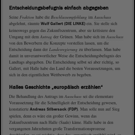
Entscheidungsbefugnis einfach abgegeben
Seine
Fraktion
habe die
Beschlussempfehlung
im
Ausschuss
abgelehnt, räumte
ein. Sie stelle sich
Wulf Gallert (DIE LINKE)
keineswegs gegen das Zukunftszentrum, aber sie kritisiere den
Umgang mit dem
Antrag
der Grünen. Man habe sich im
Ausschuss
von den Bewerbern die Konzepte vorstellen lassen, um die
Entscheidung dann der
Landesregierung
zu überlassen. Man habe
damit in unverantwortlicher Weise die Entscheidungsbefugnis des
Landtags abgegeben. Die Entscheidung selbst sei aber richtig, so
Gallert, mit Halle habe das Land die besten Voraussetzungen, um
sich in den eigentlichen Wettbewerb zu begeben.
Halles Geschichte „europäisch erzählen“
Die Behandlung des Antrags im
Ausschuss
sei die elementare
Voraussetzung für die Schnelligkeit der Entscheidung gewesen,
konstatierte
. Man solle nun auf Sieg
Andreas Silbersack (FDP)
spielen, denn es wäre ein großer Gewinn, wenn das
Zukunftszentrum nach Halle (Saale) käme. Halle habe in den
vergangenen Jahrzehnten große Transformationsprozesse
durchlaufen, es sei wichtig, dass das „europäisch erzählt“ wird, so