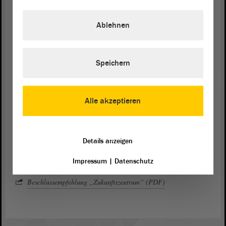
begonnen habe, erklärte
. Die Gespräche
Chris Schulenburg (CDU)
rund um die Bewerbungskonzepte im
Ausschuss
zeigten das große
Ablehnen
Interesse am Zukunftszentrum in Sachsen-Anhalt. Es sei notwendig
gewesen, die Unterstützung zu bündeln, um die
Wettbewerbschancen für eine Kommune in Sachsen-Anhalt zu
erhöhen. Man habe sich folglich „nicht gegen eine Kommune,
Speichern
sondern für unser Bundesland Sachsen-Anhalt“ entschieden, so
Schulenburg.
Alle akzeptieren
Ergebnis und Dokumente
Im Anschluss an die
Debatte
wurde die
Beschlussempfehlung
des
Ausschusses für Bundes- und Europaangelegenheiten, Medien sowie
Kultur angenommen.
Details anzeigen
Impressum
|
Datenschutz
Antrag „Zukunftszentrum“ der Grünen (PDF)
Beschlussempfehlung „Zukunftszentrum“ (PDF)