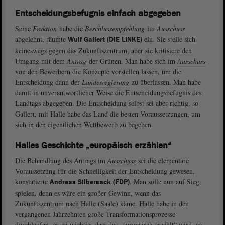
Entscheidungsbefugnis einfach abgegeben
Seine
Fraktion
habe die
Beschlussempfehlung
im
Ausschuss
abgelehnt, räumte
ein. Sie stelle sich
Wulf Gallert (DIE LINKE)
keineswegs gegen das Zukunftszentrum, aber sie kritisiere den
Umgang mit dem
Antrag
der Grünen. Man habe sich im
Ausschuss
von den Bewerbern die Konzepte vorstellen lassen, um die
Entscheidung dann der
Landesregierung
zu überlassen. Man habe
damit in unverantwortlicher Weise die Entscheidungsbefugnis des
Landtags abgegeben. Die Entscheidung selbst sei aber richtig, so
Gallert, mit Halle habe das Land die besten Voraussetzungen, um
sich in den eigentlichen Wettbewerb zu begeben.
Halles Geschichte „europäisch erzählen“
Die Behandlung des Antrags im
Ausschuss
sei die elementare
Voraussetzung für die Schnelligkeit der Entscheidung gewesen,
konstatierte
. Man solle nun auf Sieg
Andreas Silbersack (FDP)
spielen, denn es wäre ein großer Gewinn, wenn das
Zukunftszentrum nach Halle (Saale) käme. Halle habe in den
vergangenen Jahrzehnten große Transformationsprozesse
durchlaufen, es sei wichtig, dass das „europäisch erzählt“ wird, so