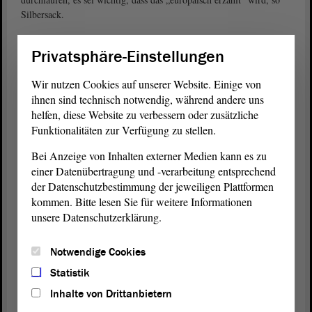
Silbersack.
„Lieber mehrere Eisen im Feuer“
Privatsphäre-Einstellungen
In der Ausschussdebatte seien zwei Punkte zu entscheiden gewesen:
auf welche Kommune man setzen wolle und wie diese dann
Wir nutzen Cookies auf unserer Website. Einige von
unterstützt werden solle, rekapitulierte
Olaf Meister (BÜNDNIS
ihnen sind technisch notwendig, während andere uns
. Es handle sich nicht um einen
90/DIE GRÜNEN)
helfen, diese Website zu verbessern oder zusätzliche
Länderwettbewerb, sondern um einen zwischen Kommunen. Meister
Funktionalitäten zur Verfügung zu stellen.
hätte „lieber mehrere Eisen im Feuer“ gehabt, aber das sei nun
anders beurteilt worden. Seine
Bei Anzeige von Inhalten externer Medien kann es zu
Fraktion
unterstütze die nun
beschlossene Förderung. Es sei kein Wettbewerb um die schönste
einer Datenübertragung und -verarbeitung entsprechend
Stadtwerbung, hier gehe es um Transformation, um die Brüche in
der Datenschutzbestimmung der jeweiligen Plattformen
der Gesellschaft. In manchen Städten (wie Halle) seien Brüche und
kommen. Bitte lesen Sie für weitere Informationen
Narben ins Stadtbild eingeschrieben, bei anderen nicht.
unsere Datenschutzerklärung.
Entscheidung für Sachsen-Anhalt
Notwendige Cookies
Schon in anderen Debatten habe man auf die Bedeutung von
Statistik
Sachsen-Anhalt im Herzen Europas hingewiesen. Wie in kaum
einem anderen Bundesland hätten die Bürgerinnen und Bürger einen
Inhalte von Drittanbietern
Transformationsprozess durchlebt, der im Osten der
Republik