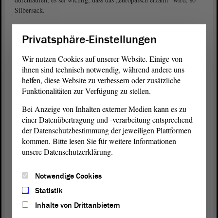
Silbersack.
„Lieber mehrere Eisen im Feuer“
Privatsphäre-Einstellungen
In der Ausschussdebatte seien zwei Punkte zu entscheiden gewesen:
auf welche Kommune man setzen wolle und wie diese dann
Wir nutzen Cookies auf unserer Website. Einige von
unterstützt werden solle, rekapitulierte
Olaf Meister (BÜNDNIS
ihnen sind technisch notwendig, während andere uns
. Es handle sich nicht um einen
90/DIE GRÜNEN)
helfen, diese Website zu verbessern oder zusätzliche
Länderwettbewerb, sondern um einen zwischen Kommunen. Meister
Funktionalitäten zur Verfügung zu stellen.
hätte „lieber mehrere Eisen im Feuer“ gehabt, aber das sei nun
anders beurteilt worden. Seine
Bei Anzeige von Inhalten externer Medien kann es zu
Fraktion
unterstütze die nun
beschlossene Förderung. Es sei kein Wettbewerb um die schönste
einer Datenübertragung und -verarbeitung entsprechend
Stadtwerbung, hier gehe es um Transformation, um die Brüche in
der Datenschutzbestimmung der jeweiligen Plattformen
der Gesellschaft. In manchen Städten (wie Halle) seien Brüche und
kommen. Bitte lesen Sie für weitere Informationen
Narben ins Stadtbild eingeschrieben, bei anderen nicht.
unsere Datenschutzerklärung.
Entscheidung für Sachsen-Anhalt
Notwendige Cookies
Schon in anderen Debatten habe man auf die Bedeutung von
Statistik
Sachsen-Anhalt im Herzen Europas hingewiesen. Wie in kaum
einem anderen Bundesland hätten die Bürgerinnen und Bürger einen
Inhalte von Drittanbietern
Transformationsprozess durchlebt, der im Osten der
Republik