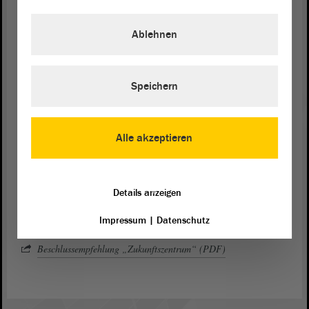
begonnen habe, erklärte
. Die Gespräche
Chris Schulenburg (CDU)
rund um die Bewerbungskonzepte im
Ausschuss
zeigten das große
Ablehnen
Interesse am Zukunftszentrum in Sachsen-Anhalt. Es sei notwendig
gewesen, die Unterstützung zu bündeln, um die
Wettbewerbschancen für eine Kommune in Sachsen-Anhalt zu
erhöhen. Man habe sich folglich „nicht gegen eine Kommune,
Speichern
sondern für unser Bundesland Sachsen-Anhalt“ entschieden, so
Schulenburg.
Alle akzeptieren
Ergebnis und Dokumente
Im Anschluss an die
Debatte
wurde die
Beschlussempfehlung
des
Ausschusses für Bundes- und Europaangelegenheiten, Medien sowie
Kultur angenommen.
Details anzeigen
Impressum
|
Datenschutz
Antrag „Zukunftszentrum“ der Grünen (PDF)
Beschlussempfehlung „Zukunftszentrum“ (PDF)