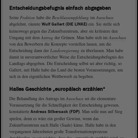
Entscheidungsbefugnis einfach abgegeben
Seine
Fraktion
habe die
Beschlussempfehlung
im
Ausschuss
abgelehnt, räumte
ein. Sie stelle sich
Wulf Gallert (DIE LINKE)
keineswegs gegen das Zukunftszentrum, aber sie kritisiere den
Umgang mit dem
Antrag
der Grünen. Man habe sich im
Ausschuss
von den Bewerbern die Konzepte vorstellen lassen, um die
Entscheidung dann der
Landesregierung
zu überlassen. Man habe
damit in unverantwortlicher Weise die Entscheidungsbefugnis des
Landtags abgegeben. Die Entscheidung selbst sei aber richtig, so
Gallert, mit Halle habe das Land die besten Voraussetzungen, um
sich in den eigentlichen Wettbewerb zu begeben.
Halles Geschichte „europäisch erzählen“
Die Behandlung des Antrags im
Ausschuss
sei die elementare
Voraussetzung für die Schnelligkeit der Entscheidung gewesen,
konstatierte
. Man solle nun auf Sieg
Andreas Silbersack (FDP)
spielen, denn es wäre ein großer Gewinn, wenn das
Zukunftszentrum nach Halle (Saale) käme. Halle habe in den
vergangenen Jahrzehnten große Transformationsprozesse
durchlaufen, es sei wichtig, dass das „europäisch erzählt“ wird, so