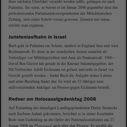
ihrer nächsten Überfahrt versenkt werden sollte, gelangen sie nach
Palästina. Sie seien, so betont er im Januar 2008 gegenüber dem ihn
portraitierenden Parlamentskorrespondenten der Mitteldeutschen
Zeitung, stets einen Schritt voraus gewesen. Zumeist nur einen,
möchte man ergänzen.
Juristenlaufbahn in Israel
Bach geht in Palästina zur Schule, studiert in England Jura und wird
Rechtsanwalt. Er dient in der israelischen Armee zunächst als
Verteidiger vor Militärgerichten und dann als Staatsanwalt. 1960 –
David Ben Gurion hat gerade in der Knesset bekanntgegeben, der
NS-Verbrecher Adolf Eichmann sei gefasst und solle in Israel vor
Gericht gestellt werden – findet Bach die Aufgabe seines Lebens
und seine Berufung findet ihn: Er wird als 33-Jähriger zum
stellvertretenden Ankläger im Prozess gegen Eichmann bestellt.
Redner am Holocaustgedenktag 2008
Auf Einladung des damaligen Landtagspräsidenten Dieter Steinecke
nach Sachsen-Anhalt gekommen, berichtet er in seiner fesselnden
Rede zum Gedenktag an die Opfer des Nationalsozialismus am 27.
Januar 2008 im
Plenarsaal
auch über den Prozess. Er erzählt die