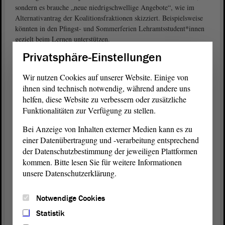
sondern es brauche „neue niedrigschwellige Angebote“, wie im
Alternativantrag der Koalitionsfraktionen skizziert. Beispielsweise
könnten in den Pfingst- und Sommerferien Lehramtsstudent*innen
gezielt beim Lernen unterstützen.
Privatsphäre-Einstellungen
Ausreichend Schnelltests für Schulen besorgen
betonte: „Chancen-
Wolfgang Aldag (BÜNDNIS 90/DIE GRÜNEN)
Wir nutzen Cookies auf unserer Website. Einige von
und Bildungsgerechtigkeit müssen jetzt mehr denn je gewährleistet
ihnen sind technisch notwendig, während andere uns
werden.“ Kein Kind dürfe in der Pandemie abgehängt werden. Jedes
helfen, diese Website zu verbessern oder zusätzliche
Instrument müsse genutzt werden, um Schulen pandemiefest zu
Funktionalitäten zur Verfügung zu stellen.
machen. Die Grünen plädierten insbesondere für regelmäßige
Bei Anzeige von Inhalten externer Medien kann es zu
Antigen-Schnelltests an Schulen. Warum dies in Sachsen-Anhalt
einer Datenübertragung und -verarbeitung entsprechend
nicht geschehe, sei ihm schleierhaft. Aldag halte Wechselunterricht
momentan für die beste Lösung in der Krise. Es ärgere ihn zudem
der Datenschutzbestimmung der jeweiligen Plattformen
maßlos, dass in den vergangenen fünf Jahren im Bildungsausschuss
kommen. Bitte lesen Sie für weitere Informationen
über viele Themen debattiert worden sei, aber vieles nur schleppend
unsere Datenschutzerklärung.
umgesetzt werde.
Notwendige Cookies
Kontakt zur Basis halten und verbessern
Statistik
Im Alternativantrag der Fraktionen von CDU, SPD und