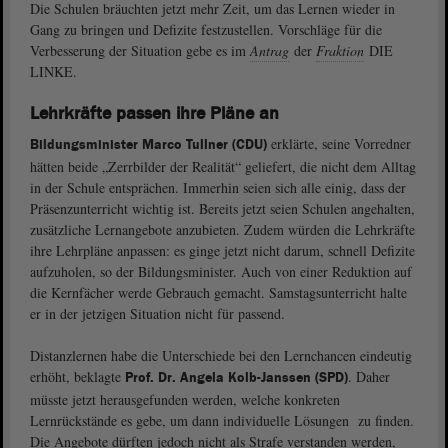
Die Schulen bräuchten jetzt mehr Zeit, um das Lernen wieder in
Gang zu bringen und Defizite festzustellen. Vorschläge für die
Verbesserung der Situation gebe es im
Antrag
der
Fraktion
DIE
LINKE.
Lehrkräfte passen ihre Pläne an
erklärte, seine Vorredner
Bildungsminister Marco Tullner (CDU)
hätten beide „Zerrbilder der Realität“ geliefert, die nicht dem Alltag
in der Schule entsprächen. Immerhin seien sich alle einig, dass der
Präsenzunterricht wichtig ist. Bereits jetzt seien Schulen angehalten,
zusätzliche Lernangebote anzubieten. Zudem würden die Lehrkräfte
ihre Lehrpläne anpassen: es ginge jetzt nicht darum, schnell Defizite
aufzuholen, so der Bildungsminister. Auch von einer Reduktion auf
die Kernfächer werde Gebrauch gemacht. Samstagsunterricht halte
er in der jetzigen Situation nicht für passend.
Distanzlernen habe die Unterschiede bei den Lernchancen eindeutig
erhöht, beklagte
. Daher
Prof. Dr. Angela Kolb-Janssen (SPD)
müsste jetzt herausgefunden werden, welche konkreten
Lernrückstände es gebe, um dann individuelle Lösungen zu finden.
Die Angebote dürften jedoch nicht als Strafe verstanden werden,