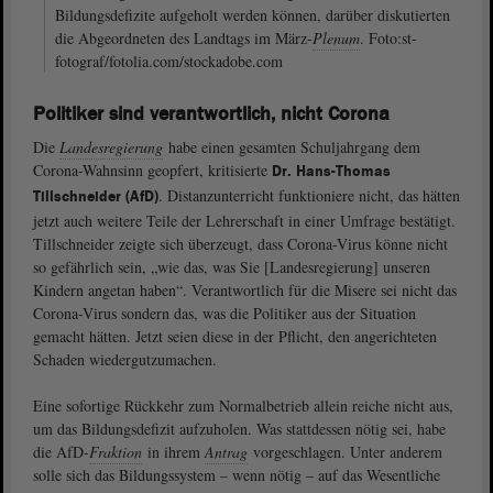
Bildungsdefizite aufgeholt werden können, darüber diskutierten
die Abgeordneten des Landtags im März-
Plenum
. Foto:st-
fotograf/fotolia.com/stockadobe.com
Politiker sind verantwortlich, nicht Corona
Die
Landesregierung
habe einen gesamten Schuljahrgang dem
Corona-Wahnsinn geopfert, kritisierte
Dr. Hans-Thomas
. Distanzunterricht funktioniere nicht, das hätten
Tillschneider (AfD)
jetzt auch weitere Teile der Lehrerschaft in einer Umfrage bestätigt.
Tillschneider zeigte sich überzeugt, dass Corona-Virus könne nicht
so gefährlich sein, „wie das, was Sie [Landesregierung] unseren
Kindern angetan haben“. Verantwortlich für die Misere sei nicht das
Corona-Virus sondern das, was die Politiker aus der Situation
gemacht hätten. Jetzt seien diese in der Pflicht, den angerichteten
Schaden wiedergutzumachen.
Eine sofortige Rückkehr zum Normalbetrieb allein reiche nicht aus,
um das Bildungsdefizit aufzuholen. Was stattdessen nötig sei, habe
die AfD-
Fraktion
in ihrem
Antrag
vorgeschlagen. Unter anderem
solle sich das Bildungssystem – wenn nötig – auf das Wesentliche