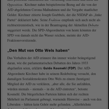
Opposition
. Kirchner nahm beispielsweise Bezug auf die von der
AfD abgelehnten Corona-Maßnahmen und die Vergabe staatlicher
Gelder. Kirchner zitierte Joseph Goebbels, der die NSDAP als „linke
Partei“ deklariert habe. Seine
Fraktion
empfinde sich auch nicht als
rechtsextremistisch, wie in der Beantragung der Aktuellen
Debatte
suggeriert werde. Die SPD-Abgeordneten von heute könnten der
SPD von damals nicht das Wasser reichen, meinte der AfD-
Fraktionsvorsitzende.
„Den Mut von Otto Wels haben“
Das Verhalten der AfD erinnere ihn immer wieder beängstigend
daran, wie die parlamentarischen Debatten des Jahres 1933
abgelaufen seien, erklärte
. Der AfD-
Guido Kosmehl (FDP)
Abgeordnete Kirchner habe in seinem Redebeitrag versucht, den
damaligen Sozialdemokraten Otto Wels zu einem (heutigen)
Mitglied der AfD zu verklären, „aber alle, die Sie aufzählen,
würden niemals – niemals – in die AfD eintreten“, betonte
Kosmehl. Die bürgerlichen Parteien hätten sich der rechten
Mehrheit im Parlament gebeugt, warnende Hinweise – auch von den
Liberalen – hätten kein Gehör mehr gefunden. „Allerhöchste