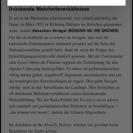
Drückende Mehrheitsverhältnisse
Es sei in der Rückschau schockierend, wie schnell und heftig die
Dinge im März 1933 in Richtung Diktatur ins Rutschen gekommen
seien, staunte
.
Sebastian Striegel (BÜNDNIS 90/DIE GRÜNEN)
Für ihn als Katholik sei es schwer zu ertragen, dass sich die
katholische Zentrumspartei seinerzeit proaktiv auf die Seite der
Nationalsozialisten gestellt habe, denn ihr seien die Folgen des
Ermächtigungsgesetzes sehr deutlich gewesen. Mit der Zustimmung
zum
Gesetz
hätten die Parteien zugleich die Zustimmung für den
eigenen Untergang herbeigeführt. Es müsse im parlamentarischen
Alltag darum gehen, respektvoll Argumente auszutauschen und um
die bestmöglichen Entscheidungen zu ringen. Dies gelte Striegel
zufolge auch in den Ausschüssen des Landtags. Hier herrschten zu
oft drückende Mehrheitsverhältnisse contra demokratische
Willensbildung. Bei der Basta-Politik der
Koalition
sei es schwer,
sich ernsthaft mit parlamentarischen Reformen zu beschäftigen –
„das können wir besser“, meinte der Grünen-Abgeordnete.
Im Anschluss an die
Aktuelle Debatte
wurden wie gewohnt keine
Beschlüsse zur Sache gefasst.