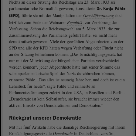
Nichts an dieser Sitzung des Reichstags am 23. März 1933 sei
parlamentarische Normalität gewesen, konstatierte
Dr. Katja Pähle
, führte sie mit der Manipulation der
Geschäftsordnung
doch
(SPD)
letztlich zum Ende der Weimarer
Republik
, zur Zerstörung der
Verfassung. Schon die Reichstagswahl am 5. März 1933, die zur
Zusammensetzung des Parlaments geführt hatte, sei nicht mehr
demokratisch gewesen. Viele der gewählten Abgeordneten von der
SPD und alle der KPD hätten wegen Verhaftung oder Flucht nicht
an der Sitzung teilnehmen können. „Das Ermächtigungsgesetz hat
nur mit der Mitwirkung der bürgerlichen Parteien verabschiedet
werden können“, jeder Abgeordnete hätte mit seiner Stimme das
scheinparlamentarische Spiel der Nazis durchbrechen können,
erinnerte Pähle. „Das alles ist neunzig Jahre her, und doch ist es ein
Lehrstück für heute“, sagte Pähle und erinnerte an
Parlamentsstürmungen zuletzt in den USA, in Brasilien und Berlin.
„Demokratie ist kein Selbstläufer, sie braucht immer wieder den
aktiven Einsatz von Demokratinnen und Demokraten.“
Rückgrat unserer Demokratie
Mit nur fünf Artikeln habe die damalige Reichsregierung mit ihrem
Ermächtigungsgesetz die
Demokratie
in Deutschland zerstört,