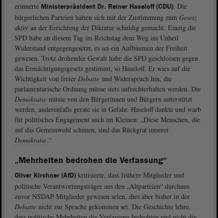
erinnerte
. Die
Ministerpräsident Dr. Reiner Haseloff (CDU)
bürgerlichen Parteien hätten sich mit der Zustimmung zum
Gesetz
aktiv an der Errichtung der Diktatur schuldig gemacht. Einzig die
SPD habe an diesem Tag im Reichstag dem Weg ins Unheil
Widerstand entgegengesetzt, es sei ein Aufbäumen der Freiheit
gewesen. Trotz drohender Gewalt habe die SPD geschlossen gegen
das Ermächtigungsgesetz gestimmt, so Haseloff. Er wies auf die
Wichtigkeit von freier
Debatte
und Widerspruch hin, die
parlamentarische Ordnung müsse stets aufrechterhalten werden. Die
Demokratie
müsse von den Bürgerinnen und Bürgern unterstützt
werden, anderenfalls gerate sie in Gefahr. Haseloff dankte und warb
für politisches Engagement auch im Kleinen: „Diese Menschen, die
auf das Gemeinwohl schauen, sind das Rückgrat unserer
Demokratie
.“
„Mehrheiten bedrohen die Verfassung“
kritisierte, dass frühere Mitglieder und
Oliver Kirchner (AfD)
politische Verantwortungsträger aus den „Altparteien“ durchaus
zuvor NSDAP-Mitglieder gewesen seien, dies aber bisher in der
Debatte
nicht zur Sprache gekommen sei. Die Geschichte lehre,
dass politische Mehrheiten die Verfassung bedrohten und nicht die