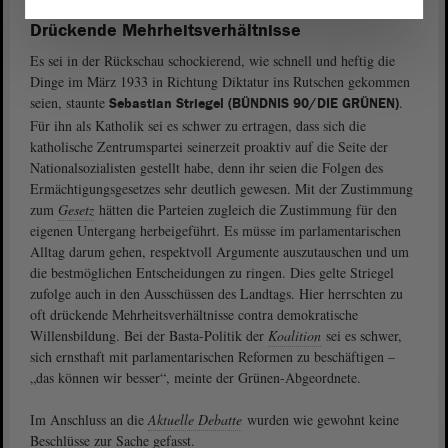
Drückende Mehrheitsverhältnisse
Es sei in der Rückschau schockierend, wie schnell und heftig die
Dinge im März 1933 in Richtung Diktatur ins Rutschen gekommen
seien, staunte
.
Sebastian Striegel (BÜNDNIS 90/DIE GRÜNEN)
Für ihn als Katholik sei es schwer zu ertragen, dass sich die
katholische Zentrumspartei seinerzeit proaktiv auf die Seite der
Nationalsozialisten gestellt habe, denn ihr seien die Folgen des
Ermächtigungsgesetzes sehr deutlich gewesen. Mit der Zustimmung
zum
Gesetz
hätten die Parteien zugleich die Zustimmung für den
eigenen Untergang herbeigeführt. Es müsse im parlamentarischen
Alltag darum gehen, respektvoll Argumente auszutauschen und um
die bestmöglichen Entscheidungen zu ringen. Dies gelte Striegel
zufolge auch in den Ausschüssen des Landtags. Hier herrschten zu
oft drückende Mehrheitsverhältnisse contra demokratische
Willensbildung. Bei der Basta-Politik der
Koalition
sei es schwer,
sich ernsthaft mit parlamentarischen Reformen zu beschäftigen –
„das können wir besser“, meinte der Grünen-Abgeordnete.
Im Anschluss an die
Aktuelle Debatte
wurden wie gewohnt keine
Beschlüsse zur Sache gefasst.