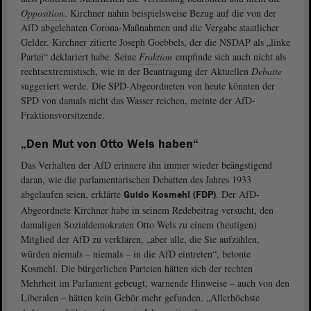
Opposition
. Kirchner nahm beispielsweise Bezug auf die von der
AfD abgelehnten Corona-Maßnahmen und die Vergabe staatlicher
Gelder. Kirchner zitierte Joseph Goebbels, der die NSDAP als „linke
Partei“ deklariert habe. Seine
Fraktion
empfinde sich auch nicht als
rechtsextremistisch, wie in der Beantragung der Aktuellen
Debatte
suggeriert werde. Die SPD-Abgeordneten von heute könnten der
SPD von damals nicht das Wasser reichen, meinte der AfD-
Fraktionsvorsitzende.
„Den Mut von Otto Wels haben“
Das Verhalten der AfD erinnere ihn immer wieder beängstigend
daran, wie die parlamentarischen Debatten des Jahres 1933
abgelaufen seien, erklärte
. Der AfD-
Guido Kosmehl (FDP)
Abgeordnete Kirchner habe in seinem Redebeitrag versucht, den
damaligen Sozialdemokraten Otto Wels zu einem (heutigen)
Mitglied der AfD zu verklären, „aber alle, die Sie aufzählen,
würden niemals – niemals – in die AfD eintreten“, betonte
Kosmehl. Die bürgerlichen Parteien hätten sich der rechten
Mehrheit im Parlament gebeugt, warnende Hinweise – auch von den
Liberalen – hätten kein Gehör mehr gefunden. „Allerhöchste