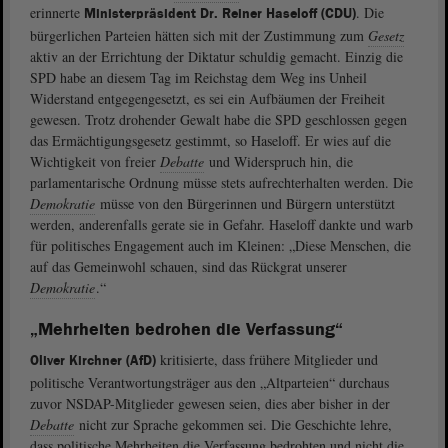
erinnerte
. Die
Ministerpräsident Dr. Reiner Haseloff (CDU)
bürgerlichen Parteien hätten sich mit der Zustimmung zum
Gesetz
aktiv an der Errichtung der Diktatur schuldig gemacht. Einzig die
SPD habe an diesem Tag im Reichstag dem Weg ins Unheil
Widerstand entgegengesetzt, es sei ein Aufbäumen der Freiheit
gewesen. Trotz drohender Gewalt habe die SPD geschlossen gegen
das Ermächtigungsgesetz gestimmt, so Haseloff. Er wies auf die
Wichtigkeit von freier
Debatte
und Widerspruch hin, die
parlamentarische Ordnung müsse stets aufrechterhalten werden. Die
Demokratie
müsse von den Bürgerinnen und Bürgern unterstützt
werden, anderenfalls gerate sie in Gefahr. Haseloff dankte und warb
für politisches Engagement auch im Kleinen: „Diese Menschen, die
auf das Gemeinwohl schauen, sind das Rückgrat unserer
Demokratie
.“
„Mehrheiten bedrohen die Verfassung“
kritisierte, dass frühere Mitglieder und
Oliver Kirchner (AfD)
politische Verantwortungsträger aus den „Altparteien“ durchaus
zuvor NSDAP-Mitglieder gewesen seien, dies aber bisher in der
Debatte
nicht zur Sprache gekommen sei. Die Geschichte lehre,
dass politische Mehrheiten die Verfassung bedrohten und nicht die