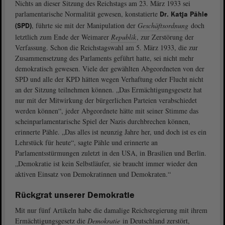
Nichts an dieser Sitzung des Reichstags am 23. März 1933 sei
parlamentarische Normalität gewesen, konstatierte
Dr. Katja Pähle
, führte sie mit der Manipulation der
Geschäftsordnung
doch
(SPD)
letztlich zum Ende der Weimarer
Republik
, zur Zerstörung der
Verfassung. Schon die Reichstagswahl am 5. März 1933, die zur
Zusammensetzung des Parlaments geführt hatte, sei nicht mehr
demokratisch gewesen. Viele der gewählten Abgeordneten von der
SPD und alle der KPD hätten wegen Verhaftung oder Flucht nicht
an der Sitzung teilnehmen können. „Das Ermächtigungsgesetz hat
nur mit der Mitwirkung der bürgerlichen Parteien verabschiedet
werden können“, jeder Abgeordnete hätte mit seiner Stimme das
scheinparlamentarische Spiel der Nazis durchbrechen können,
erinnerte Pähle. „Das alles ist neunzig Jahre her, und doch ist es ein
Lehrstück für heute“, sagte Pähle und erinnerte an
Parlamentsstürmungen zuletzt in den USA, in Brasilien und Berlin.
„Demokratie ist kein Selbstläufer, sie braucht immer wieder den
aktiven Einsatz von Demokratinnen und Demokraten.“
Rückgrat unserer Demokratie
Mit nur fünf Artikeln habe die damalige Reichsregierung mit ihrem
Ermächtigungsgesetz die
Demokratie
in Deutschland zerstört,