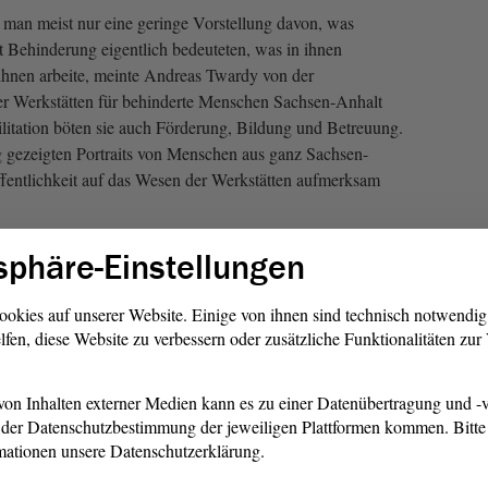
 man meist nur eine geringe Vorstellung davon, was
 Behinderung eigentlich bedeuteten, was in ihnen
ihnen arbeite, meinte Andreas Twardy von der
er Werkstätten für behinderte Menschen Sachsen-Anhalt
ation böten sie auch Förderung, Bildung und Betreuung.
g gezeigten Portraits von Menschen aus ganz Sachsen-
Öffentlichkeit auf das Wesen der Werkstätten aufmerksam
Mit de
sphäre-Einstellungen
gezeig
Mensch
ookies auf unserer Website. Einige von ihnen sind technisch notwendi
Anhalt 
lfen, diese Website zu verbessern oder zusätzliche Funktionalitäten zu
auf da
aufme
erklär
on Inhalten externer Medien kann es zu einer Datenübertragung und -v
LAG 
der Datenschutzbestimmung der jeweiligen Plattformen kommen. Bitte 
mationen unsere Datenschutzerklärung.