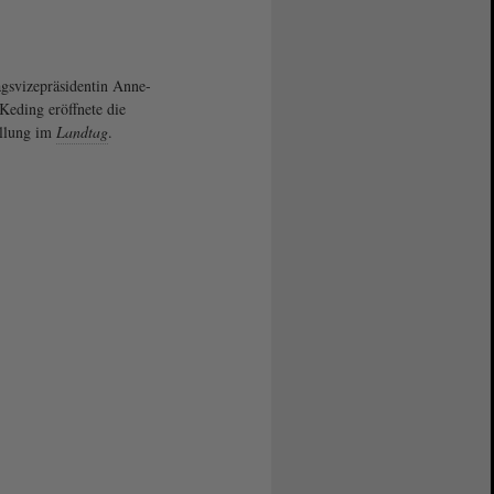
gsvizepräsidentin Anne-
Keding eröffnete die
llung im
Landtag
.