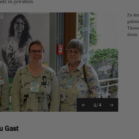
rkt zu gewähren.
Zu den
gehört
Thoms,
ihrem
1/4
zu Gast