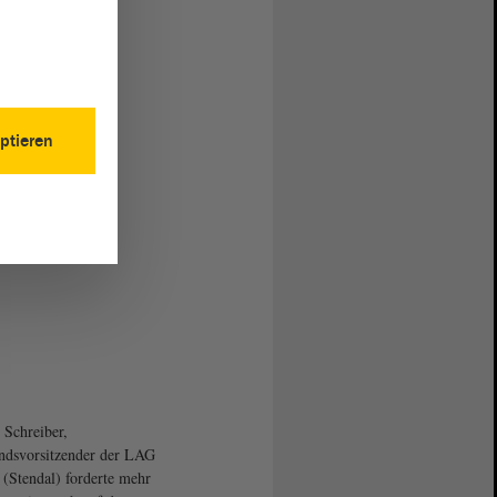
ptieren
 Schreiber,
ndsvorsitzender der LAG
Stendal) forderte mehr