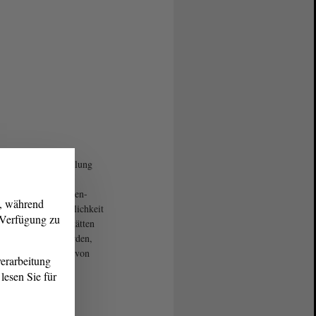
n 22 in der Ausstellung
ten Portraits von
en aus ganz Sachsen-
g, während
solle breite Öffentlichkeit
r Verfügung zu
s Wesen der Werkstätten
rksam gemacht werden,
te Andreas Twardy von
erarbeitung
WfbM.
lesen Sie für