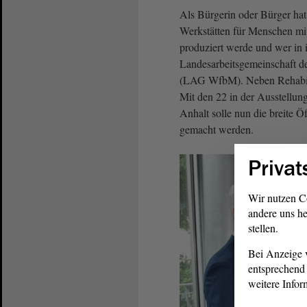
Als Bürgerin oder Bürger hat
Werkstätten für Menschen mit
produziert werde und wer in 
Landesarbeitsgemeinschaft d
(LAG WfbM). Neben Rehabilit
Mit den 22 in der Ausstellun
Anhalt solle nun die breite 
gemacht werden.
Privat
Wir nutzen C
andere uns he
stellen.
Bei Anzeige v
entsprechend 
weitere Infor