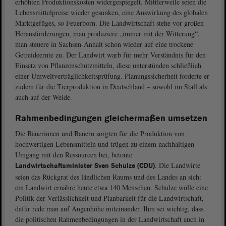
erhöhten Produktionskosten widergespiegelt. Mittlerweile seien die
Lebensmittelpreise wieder gesunken, eine Auswirkung des globalen
Marktgefüges, so Feuerborn. Die Landwirtschaft stehe vor großen
Herausforderungen, man produziere „immer mit der Witterung“,
man steuere in Sachsen-Anhalt schon wieder auf eine trockene
Getreideernte zu. Der Landwirt warb für mehr Verständnis für den
Einsatz von Pflanzenschutzmitteln, diese unterstünden schließlich
einer Umweltverträglichkeitsprüfung. Planungssicherheit forderte er
zudem für die Tierproduktion in Deutschland – sowohl im Stall als
auch auf der Weide.
Rahmenbedingungen gleichermaßen umsetzen
Die Bäuerinnen und Bauern sorgten für die Produktion von
hochwertigen Lebensmitteln und trügen zu einem nachhaltigen
Umgang mit den Ressourcen bei, betonte
. Die Landwirte
Landwirtschaftsminister Sven Schulze (CDU)
seien das Rückgrat des ländlichen Raums und des Landes an sich:
ein Landwirt ernähre heute etwa 140 Menschen. Schulze wolle eine
Politik der Verlässlichkeit und Planbarkeit für die Landwirtschaft,
dafür rede man auf Augenhöhe miteinander. Ihm sei wichtig, dass
die politischen Rahmenbedingungen in der Landwirtschaft auch in