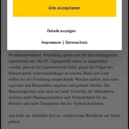
nicht bleiben, alle Beratungen seien bisher ergebnislos geblieben,
Alle akzeptieren
monierte Hauser, er werde da keine Ruhe geben.
Mehr Tierwohl umsetzen
Lebensmittelknappheit sei in Europa eine ernste Bedrohung, gab
Details anzeigen
zu bedenken.
Dorothea Frederking (BÜNDNIS 90/DIE GRÜNEN)
Impressum
|
Datenschutz
Spanien produziere mehr als ein Viertel von Obst und Gemüse in
Europa, doch die Wasserknappheit bedrohe den
Produktionsstandort. Frederking sprach sich für eine umfangreiche
Agrarwende aus. Die EU-Agrarpolitik müsse so ausgerichtet
werden, dass sie der Landwirtschaft hülfe, gegen die Folgen des
Klimawandels widerstandsfähiger zu werden. Bund und Land
sollten bei der Förderung entsprechende Weichen stellen, dass mehr
regionale und Bioprodukte angebaut und gekauft würden. Die
Bundesregierung setze auch auf mehr Tierwohl, die Maßnahmen
lieferten mehr Planungssicherheit und Verlässlichkeit für die
Betriebe und mehr Transparenz für die Verbraucher/innen.
Am Ende der Aktuellen
Debatte
wurden keine Beschlüsse zur Sache
gefasst.