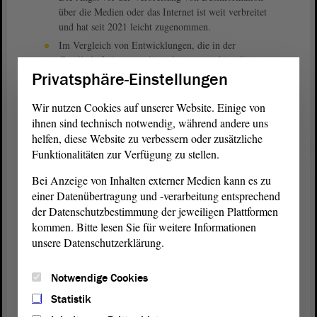
über die Medien oder das Internet ist weit verbreitet
und hat seit 2021 leicht zugenommen.
Im Vergleich von Entwicklungen, die in der
Gesellschaft Angst auslösen könnten, gehört die
Angst vor Desinformation zu den bedeutenderen.
Privatsphäre-Einstellungen
Eine Mehrheit vertraut den öffentlich-rechtlichen
Wir nutzen Cookies auf unserer Website. Einige von
Medien und hält ihre politischen Nachrichten für
ihnen sind technisch notwendig, während andere uns
glaubwürdig. Allerdings ist die wahrgenommene
helfen, diese Website zu verbessern oder zusätzliche
Glaubwürdigkeit seit 2019/2020 leicht gesunken,
insbesondere in Ostdeutschland.
Funktionalitäten zur Verfügung zu stellen.
Angst vor der Verbreitung von Desinformation
Bei Anzeige von Inhalten externer Medien kann es zu
entsteht aus zwei gegensätzlichen Richtungen. Ein
einer Datenübertragung und -verarbeitung entsprechend
Großteil vertraut den öffentlich-rechtlichen Medien
der Datenschutzbestimmung der jeweiligen Plattformen
und sieht eine Bedrohung in der Verbreitung
kommen. Bitte lesen Sie für weitere Informationen
widersprechender Falschinformationen. Ein kleinerer
unsere Datenschutzerklärung.
Teil misstraut den öffentlich-rechtlichen Medien und
hält ihre Nachrichten für Fake News.
Notwendige Cookies
Lesen Sie die gesamte Studie als PDF hier:
„Welchen
Statistik
Nachrichten kann man noch trauen?“