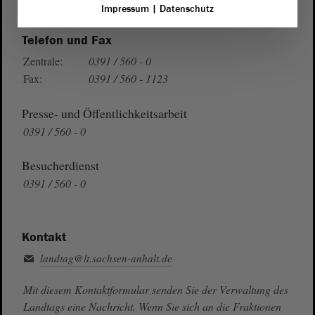
Auf Google Maps
Impressum
|
Datenschutz
Telefon und Fax
Zentrale:
0391 / 560 - 0
Fax:
0391 / 560 - 1123
Presse- und Öffentlichkeitsarbeit
0391 / 560 - 0
Besucherdienst
0391 / 560 - 0
Kontakt
landtag@lt.sachsen-anhalt.de
Mit diesem Kontaktformular senden Sie der Verwaltung des
Landtags eine Nachricht. Wenn Sie sich an die Fraktionen