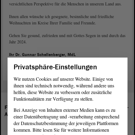
versichtlichen Perspektive für die Menschen in unserem Land aus.
Ihnen allen wünsche ich gesegnete, besinnliche und friedliche
Weihnachten im Kreise Ihrer Familie und Freunde.
Gehen Sie gesund, zufrieden und mit Gottes Segen in und durch das
Jahr 2024.
Ihr Dr. Gunnar Schellenberger, MdL
Präsident des Landtags von Sachsen-Anhalt
Privatsphäre-Einstellungen
Wir nutzen Cookies auf unserer Website. Einige von
ihnen sind technisch notwendig, während andere uns
helfen, diese Website zu verbessern oder zusätzliche
Funktionalitäten zur Verfügung zu stellen.
Folgende Fraktionen sind im Landtag von Sachsen-
Bei Anzeige von Inhalten externer Medien kann es zu
Anhalt vertreten:
einer Datenübertragung und -verarbeitung entsprechend
der Datenschutzbestimmung der jeweiligen Plattformen
kommen. Bitte lesen Sie für weitere Informationen