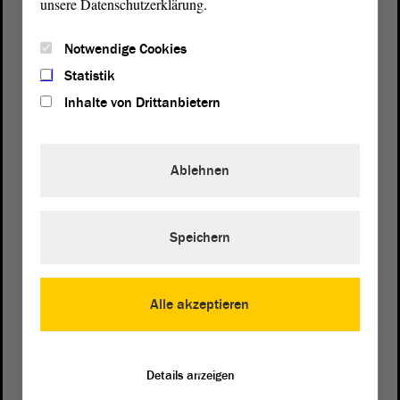
unsere Datenschutzerklärung.
Notwendige Cookies
Statistik
Inhalte von Drittanbietern
Ablehnen
Speichern
Postanschrift
von Sachsen-Anhalt
Landtag
Alle akzeptieren
Domplatz 6–9
39104 Magdeburg
Wegbeschreibung
Details anzeigen