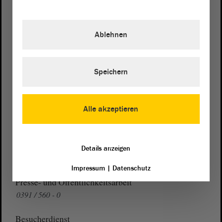
Postanschrift
Ablehnen
von Sachsen-Anhalt
Landtag
Domplatz 6–9
39104 Magdeburg
Speichern
Wegbeschreibung
Auf Google Maps
Alle akzeptieren
Telefon und Fax
Zentrale:
0391 / 560 - 0
Details anzeigen
Fax:
0391 / 560 - 1123
Impressum
|
Datenschutz
Presse- und Öffentlichkeitsarbeit
0391 / 560 - 0
Besucherdienst