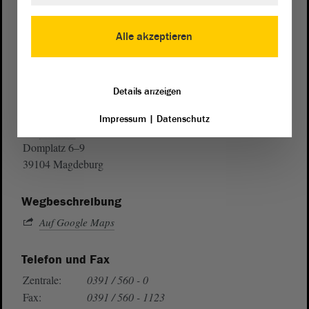
Alle akzeptieren
Details anzeigen
Postanschrift
Impressum
|
Datenschutz
von Sachsen-Anhalt
Landtag
Domplatz 6–9
39104 Magdeburg
Wegbeschreibung
Auf Google Maps
Telefon und Fax
Zentrale:
0391 / 560 - 0
Fax:
0391 / 560 - 1123