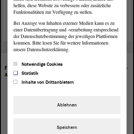
helfen, diese Website zu verbessern oder zusätzliche
Tagesordnung für die September-Sitzungen (PDF; 514.61 KB)
Funktionalitäten zur Verfügung zu stellen.
Bei Anzeige von Inhalten externer Medien kann es zu
Zeitplan für die September-Sitzungen (PDF; 143.12 KB)
einer Datenübertragung und -verarbeitung entsprechend
der Datenschutzbestimmung der jeweiligen Plattformen
kommen. Bitte lesen Sie für weitere Informationen
unsere Datenschutzerklärung.
Notwendige Cookies
Folgende Fraktionen sind im Landtag von Sachsen-
Statistik
Anhalt vertreten:
Inhalte von Drittanbietern
Ablehnen
Speichern