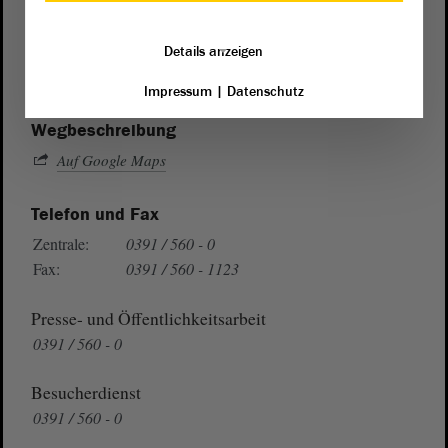
von Sachsen-Anhalt
Landtag
Domplatz 6–9
Details anzeigen
39104 Magdeburg
Impressum
|
Datenschutz
Wegbeschreibung
Auf Google Maps
Telefon und Fax
Zentrale:
0391 / 560 - 0
Fax:
0391 / 560 - 1123
Presse- und Öffentlichkeitsarbeit
0391 / 560 - 0
Besucherdienst
0391 / 560 - 0