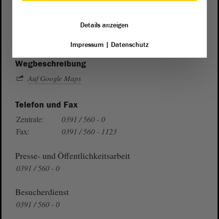
von Sachsen-Anhalt
Landtag
Domplatz 6–9
Details anzeigen
39104 Magdeburg
Impressum
|
Datenschutz
Wegbeschreibung
Auf Google Maps
Telefon und Fax
Zentrale:
0391 / 560 - 0
Fax:
0391 / 560 - 1123
Presse- und Öffentlichkeitsarbeit
0391 / 560 - 0
Besucherdienst
0391 / 560 - 0