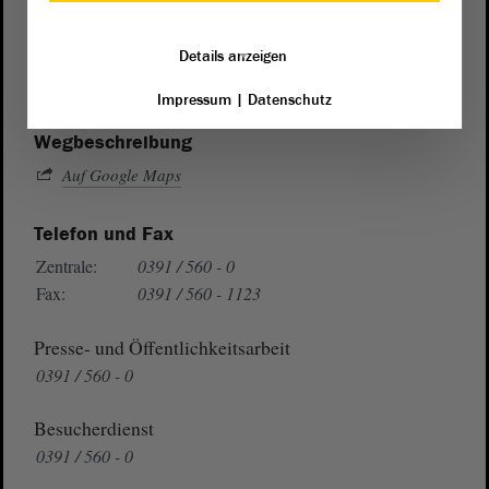
von Sachsen-Anhalt
Landtag
Domplatz 6–9
Details anzeigen
39104 Magdeburg
Impressum
|
Datenschutz
Wegbeschreibung
Auf Google Maps
Telefon und Fax
Zentrale:
0391 / 560 - 0
Fax:
0391 / 560 - 1123
Presse- und Öffentlichkeitsarbeit
0391 / 560 - 0
Besucherdienst
0391 / 560 - 0