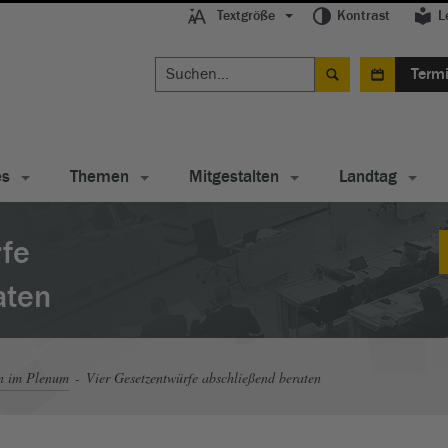
Textgröße
Kontrast
L
Term
es
Themen
Mitgestalten
Landtag
rfe
aten
n im Plenum
Vier Gesetzentwürfe abschließend beraten