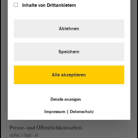
Inhalte von Drittanbietern
Postanschrift
Ablehnen
von Sachsen-Anhalt
Landtag
Domplatz 6–9
Speichern
39104 Magdeburg
Wegbeschreibung
Alle akzeptieren
Auf Google Maps
Telefon und Fax
Details anzeigen
Zentrale:
0391 / 560 - 0
Impressum
|
Datenschutz
Fax:
0391 / 560 - 1123
Presse- und Öffentlichkeitsarbeit
0391 / 560 - 0