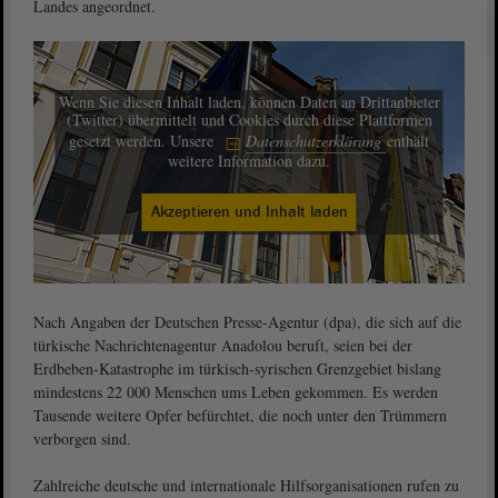
Landes angeordnet.
Wenn Sie diesen Inhalt laden, können Daten an Drittanbieter
(Twitter) übermittelt und Cookies durch diese Plattformen
gesetzt werden. Unsere
Datenschutzerklärung
enthält
weitere Information dazu.
Akzeptieren und Inhalt laden
Nach Angaben der Deutschen Presse-Agentur (dpa), die sich auf die
türkische Nachrichtenagentur Anadolou beruft, seien bei der
Erdbeben-Katastrophe im türkisch-syrischen Grenzgebiet bislang
mindestens 22 000 Menschen ums Leben gekommen. Es werden
Tausende weitere Opfer befürchtet, die noch unter den Trümmern
verborgen sind.
Zahlreiche deutsche und internationale Hilfsorganisationen rufen zu