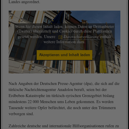
Landes angeordnet.
Wenn Sie diesen Inhalt laden, können Daten an Drittanbieter
(Twitter) übermittelt und Cookies durch diese Plattformen
gesetzt werden. Unsere
Datenschutzerklärung
enthält
weitere Information dazu.
Akzeptieren und Inhalt laden
Nach Angaben der Deutschen Presse-Agentur (dpa), die sich auf die
türkische Nachrichtenagentur Anadolou beruft, seien bei der
Erdbeben-Katastrophe im türkisch-syrischen Grenzgebiet bislang
mindestens 22 000 Menschen ums Leben gekommen. Es werden
Tausende weitere Opfer befürchtet, die noch unter den Trümmern
verborgen sind.
Zahlreiche deutsche und internationale Hilfsorganisationen rufen zu