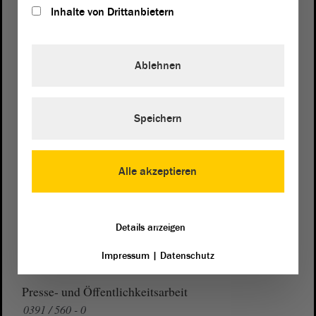
Inhalte von Drittanbietern
Postanschrift
Ablehnen
von Sachsen-Anhalt
Landtag
Domplatz 6–9
Speichern
39104 Magdeburg
Wegbeschreibung
Alle akzeptieren
Auf Google Maps
Telefon und Fax
Details anzeigen
Zentrale:
0391 / 560 - 0
Impressum
|
Datenschutz
Fax:
0391 / 560 - 1123
Presse- und Öffentlichkeitsarbeit
0391 / 560 - 0