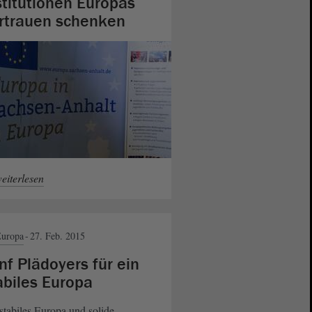
stitutionen Europas
rtrauen schenken
eiterlesen
uropa
27. Feb. 2015
nf Plädoyers für ein
abiles Europa
stabiles Europa und solide