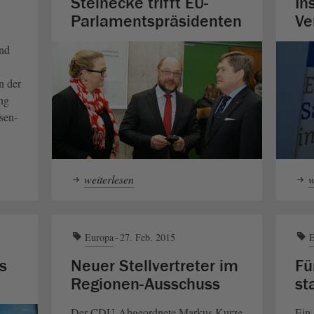
Steinecke trifft EU-
In
Parlamentspräsidenten
Ve
und
n der
ng
sen-
weiterlesen
w
Europa
27. Feb. 2015
E
s
Neuer Stellvertreter im
Fü
Regionen-Ausschuss
st
Der CDU-Abgeordnete Markus Kurze
Ein 