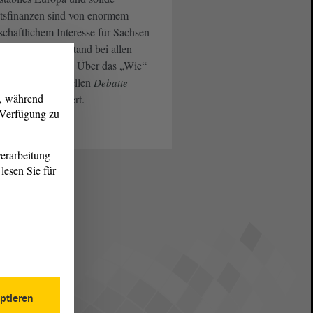
atsfinanzen sind von enormem
schaftlichem Interesse für Sachsen-
lt – darüber bestand bei allen
tionen Einigkeit. Über das „Wie“
e in einer Aktuellen
Debatte
g, während
ch heftig diskutiert.
r Verfügung zu
eiterlesen
erarbeitung
lesen Sie für
ptieren