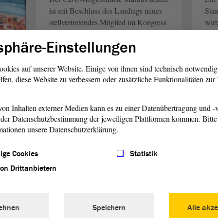
ist mit Beschluss des Landtags neues
Sta
stellvertretendes Mitglied im Kongress
wirt
der Gemeinden und Regionen beim
Anha
sphäre-Einstellungen
Europarat (KGRE). Er löst damit
Frak
Jürgen Stadelmann ab, der sein
wurd
ookies auf unserer Website. Einige von ihnen sind technisch notwendi
Landtagsmandat aufgegeben hatte.
jedo
lfen, diese Website zu verbessern oder zusätzliche Funktionalitäten zu
weiterlesen
w
on Inhalten externer Medien kann es zu einer Datenübertragung und -v
der Datenschutzbestimmung der jeweiligen Plattformen kommen. Bitte 
mationen unsere Datenschutzerklärung.
l
ige Cookies
Statistik
aft
von Drittanbietern
s und
Ziele
aft
ehnen
Speichern
Alle akze