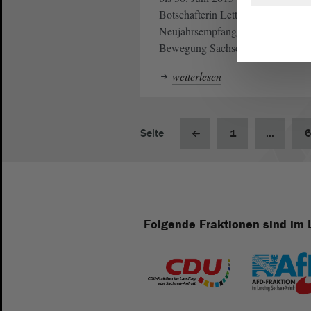
Botschafterin Lettlands beim
Neujahrsempfang der Europäische
Bewegung Sachsen-Anhalts.
weiterlesen
Seite
1
...
6
Folgende Fraktionen sind im 