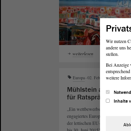
Privat
Wir nutzen C
andere uns he
weiterlesen
stellen.
Bei Anzeige v
entsprechend 
weitere Infor
Europa
02. Feb. 2015
Mühlstein als Symbo
Notwend
für Ratspräsidentsch
Inhalte 
„Ein wettbewerbsfähiges, digitale
engagiertes Europa – das sind die 
der lettischen EU-Ratspräsidentsch
Abl
bis 30. Juni 2015", sagte die