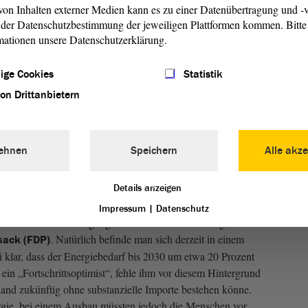
on Inhalten externer Medien kann es zu einer Datenübertragung und -v
sbücher sorgen und ein „Jobmotor für Sachsen-Anhalt“ sein.
der Datenschutzbestimmung der jeweiligen Plattformen kommen. Bitte 
mationen unsere Datenschutzerklärung.
erklärte, momentan würden konventionelle Kraftwerke
INKE)
rgielücken ausgeglichen werden. Die wegfallenden
ige Cookies
Statistik
ngs kein Problem für die Versorgungssicherheit.
ohne die erneuerbaren Energien mehr Energie als benötigt
von Drittanbietern
nicht zu befürchten, versicherte die Linken-Abgeordnete.
rlich einer höheren Energieeffizienz, besserer
ionen zwischen Industrie und regionalen Initiativen vor
ehnen
Speichern
Alle akze
Details anzeigen
lässlicher als je zuvor
Impressum
|
Datenschutz
tatistik sei die Versorgung mit Strom momentan so gut wie
. Natürlich befinde man sich derzeit in einem
sack (FDP)
klar, dass der Energiebedarf bis 2030 um etwa 20 Prozent
ein „Fortschrittsoptimist“, fehle ihm vor diesem Hintergrund
land zukünftig ohne substanzielle Importe bestehen könne.
rgie, bei einem Ausbau müssten jedoch die Menschen vor