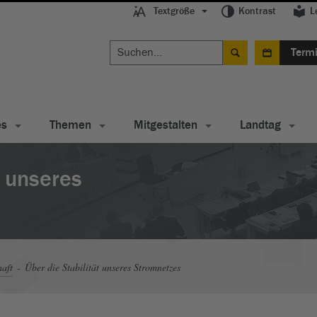
Textgröße
Kontrast
L
Term
es
Themen
Mitgestalten
Landtag
t unseres
haft
Über die Stabilität unseres Stromnetzes