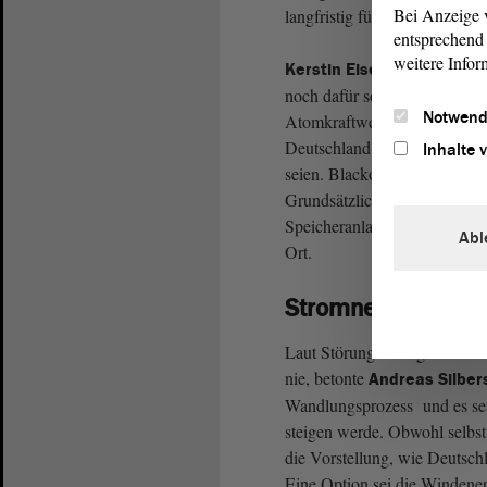
Bei Anzeige v
langfristig für dicke Auftrag
entsprechend 
weitere Infor
Kerstin Eisenreich (DIE L
noch dafür sorgen, dass Ene
Notwend
Atomkraftwerke seien allerdi
Deutschland produziere auch 
Inhalte 
seien. Blackouts seien daher 
Grundsätzlich bedürfe es natü
Speicheranlagen und Kooperat
Abl
Ort.
Stromnetze sind ver
Laut Störungsverfügbarkeitss
nie, betonte
Andreas Silber
Wandlungsprozess und es sei 
steigen werde. Obwohl selbst 
die Vorstellung, wie Deutsch
Eine Option sei die Windene