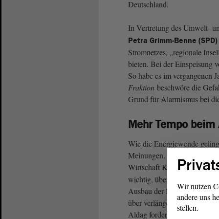
Deutschland.
In Vertretung des Umwelt- u
Petra Grimm-Benne (SPD)
Stromnetzes, „regionale Insel
bieten. Bei der Einspeisung 
So habe es im vergangenen J
Fraktion
beschwöre die Gefahr
Grund für Alarmismus bei d
Mehr Tempo beim 
Wie die Energiewende gelinge
Meinungen. Dass sie nötig sei
Privat
Wirtschaft Konsens, konstati
wichtig, über einen schnelle
Wir nutzen C
Ausbau der Netze und neue t
andere uns he
über verlängerte Laufzeiten 
stellen.
Aldag forderte „mehr Tempo