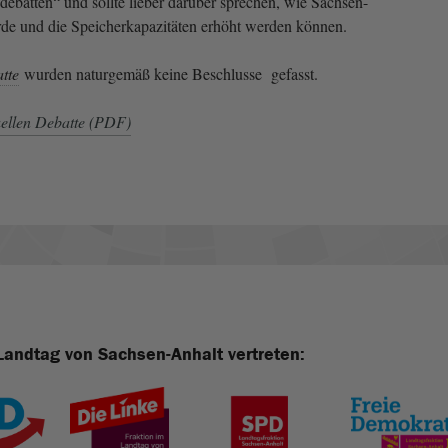
debatten“ und sollte lieber darüber sprechen, wie Sachsen-
rde und die Speicherkapazitäten erhöht werden können.
tte
wurden naturgemäß keine Beschlusse gefasst.
uellen Debatte (PDF)
Landtag von Sachsen-Anhalt vertreten: