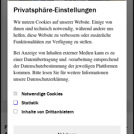
Privatsphäre-Einstellungen
Wir nutzen Cookies auf unserer Website. Einige von
ihnen sind technisch notwendig, während andere uns
helfen, diese Website zu verbessern oder zusätzliche
© ltlsa/stb
Funktionalitäten zur Verfügung zu stellen.
Kunst-Tourismus im
Landtag
: Ein Engländer kommt extra
Bei Anzeige von Inhalten externer Medien kann es zu
wegen der Glas-Beton-Fenster nach Magdeburg.
einer Datenübertragung und -verarbeitung entsprechend
der Datenschutzbestimmung der jeweiligen Plattformen
kommen. Bitte lesen Sie für weitere Informationen
Architektur und Kunst im Landtag
unsere Datenschutzerklärung.
Notwendige Cookies
Statistik
Inhalte von Drittanbietern
Folgende Fraktionen sind im Landtag von Sachsen-