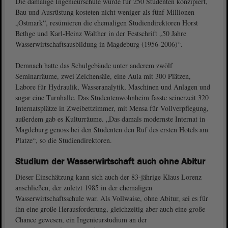
Die damalige Ingenieurschule wurde für 250 Studenten konzipiert,
Bau und Ausrüstung kosteten nicht weniger als fünf Millionen
„Ostmark“, resümieren die ehemaligen Studiendirektoren Horst
Bethge und Karl-Heinz Walther in der Festschrift „50 Jahre
Wasserwirtschaftsausbildung in Magdeburg (1956-2006)“.
Demnach hatte das Schulgebäude unter anderem zwölf
Seminarräume, zwei Zeichensäle, eine Aula mit 300 Plätzen,
Labore für Hydraulik, Wasseranalytik, Maschinen und Anlagen und
sogar eine Turnhalle. Das Studentenwohnheim fasste seinerzeit 320
Internatsplätze in Zweibettzimmer, mit Mensa für Vollverpflegung,
außerdem gab es Kulturräume. „Das damals modernste Internat in
Magdeburg genoss bei den Studenten den Ruf des ersten Hotels am
Platze“, so die Studiendirektoren.
Studium der Wasserwirtschaft auch ohne Abitur
Dieser Einschätzung kann sich auch der 83-jährige Klaus Lorenz
anschließen, der zuletzt 1985 in der ehemaligen
Wasserwirtschaftsschule war. Als Vollwaise, ohne Abitur, sei es für
ihn eine große Herausforderung, gleichzeitig aber auch eine große
Chance gewesen, ein Ingenieurstudium an der