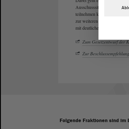
Dabei geht es zum Beispiel u
Ausschusssitzungen. Diese so
Abl
teilnehmen können. Nach der
zur weiteren
Beratung
in de
mit deutlicher Mehrheit von
Zum Gesetzentwurf der K
Zur Beschlussempfehlung
Folgende Fraktionen sind im 