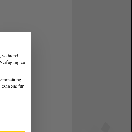
g, während
r Verfügung zu
erarbeitung
lesen Sie für