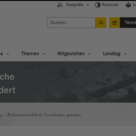
Textgröße
Kontrast
L
Term
es
Themen
Mitgestalten
Landtag
iche
dert
ag
Parlamentsrechtliche Vorschriften geändert