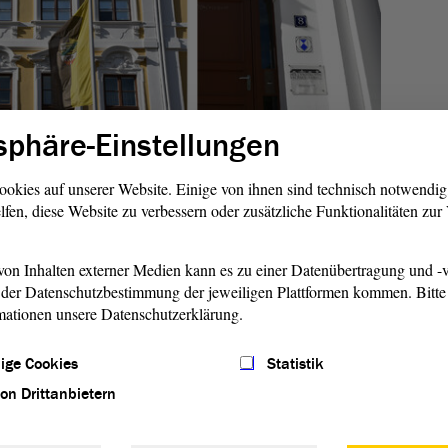
sphäre-Einstellungen
schlag heißt es, dass die Höhe der
0 Jahren nicht mehr geändert worden sei, der
ookies auf unserer Website. Einige von ihnen sind technisch notwendi
5 Prozent gestiegen sei. „Daher soll die Höhe der
lfen, diese Website zu verbessern oder zusätzliche Funktionalitäten zu
inen Betrag angehoben werden, der die mit der Inflation
ngen ausgleicht und zugleich etwa dem Durchschnitt dessen
lamenten mit vergleichbaren Regelungen steuerfrei gewährt
on Inhalten externer Medien kann es zu einer Datenübertragung und -v
wird die Pendlerpauschale für Abgeordnete. Ab dem 21.
der Datenschutzbestimmung der jeweiligen Plattformen kommen. Bitte 
ro pro gefahrenen Kilometer für die Jahre 2022 bis 2026
mationen unsere Datenschutzerklärung.
ige Cookies
Statistik
schäftsordnung
von Drittanbietern
en an der
Geschäftsordnung
des Landtags unterbreitet.