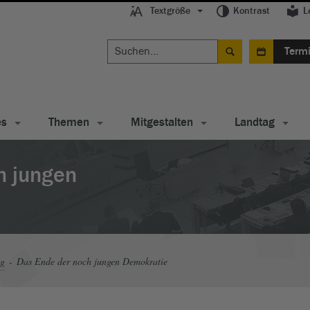
Textgröße
Kontrast
L
Term
es
Themen
Mitgestalten
Landtag
h jungen
ag
Das Ende der noch jungen Demokratie