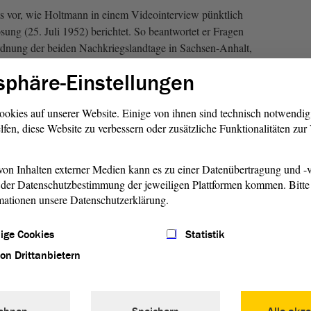
its vor, wie Holtmann in einem Videointerview pünktlich
sung (25. Juli 1952) berichtet. So beantwortet er Fragen
rdnung der beiden Nachkriegslandtage in Sachsen-Anhalt,
 den wichtigsten Aufgaben. Und dies genau an dem Ort,
sphäre-Einstellungen
t selbst auflöste, in der früheren Artilleriekaserne in Halle
genutzt wird. Holtmann wagt auch schon einen ersten Blick
ookies auf unserer Website. Einige von ihnen sind technisch notwendi
 zur Auflösung des Parlaments führten und inwieweit dieser
lfen, diese Website zu verbessern oder zusätzliche Funktionalitäten zu
otz des Zeitsprungs von siebzig Jahren auch heute noch von
on Inhalten externer Medien kann es zu einer Datenübertragung und -v
Das so
der Datenschutzbestimmung der jeweiligen Plattformen kommen. Bitte 
Gesetz
mationen unsere Datenschutzerklärung.
Amtsbl
Anhalt
ige Cookies
Statistik
Abgeor
demnac
von Drittanbietern
fort...