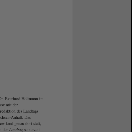
Dr. Everhard Holtmann im
iew mit der
redaktion des Landtags
chsen-Anhalt. Das
iew fand genau dort statt,
h der
Landtag
seinerzeit