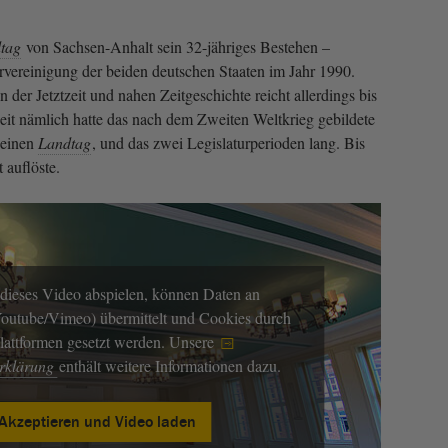
tag
von Sachsen-Anhalt sein 32-jähriges Bestehen –
vereinigung der beiden deutschen Staaten im Jahr 1990.
 der Jetztzeit und nahen Zeitgeschichte reicht allerdings bis
zeit nämlich hatte das nach dem Zweiten Weltkrieg gebildete
 einen
Landtag
, und das zwei Legislaturperioden lang. Bis
 auflöste.
dieses Video abspielen, können Daten an
(Youtube/Vimeo) übermittelt und Cookies durch
Plattformen gesetzt werden. Unsere
erklärung
enthält weitere Informationen dazu.
Akzeptieren und Video laden