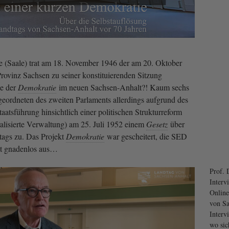
e (Saale) trat am 18. November 1946 der am 20. Oktober
rovinz Sachsen zu seiner konstituierenden Sitzung
e der
Demokratie
im neuen Sachsen-Anhalt?! Kaum sechs
geordneten des zweiten Parlaments allerdings aufgrund des
atsführung hinsichtlich einer politischen Strukturreform
ralisierte Verwaltung) am 25. Juli 1952 einem
Gesetz
über
tags zu. Das Projekt
Demokratie
war gescheitert, die SED
cht gnadenlos aus…
Prof. 
Interv
Online
von Sa
Interv
wo sic