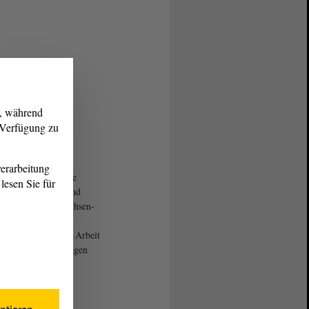
g, während
r Verfügung zu
erarbeitung
eben verabschiedete
lesen Sie für
wird im
Gesetz
- und
att des Landes Sachsen-
 verkündet. Die
dneten setzen ihre Arbeit
h in den Bezirkstagen