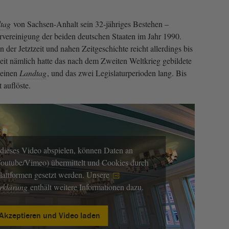
tag
von Sachsen-Anhalt sein 32-jähriges Bestehen –
vereinigung der beiden deutschen Staaten im Jahr 1990.
 der Jetztzeit und nahen Zeitgeschichte reicht allerdings bis
zeit nämlich hatte das nach dem Zweiten Weltkrieg gebildete
 einen
Landtag
, und das zwei Legislaturperioden lang. Bis
 auflöste.
dieses Video abspielen, können Daten an
(Youtube/Vimeo) übermittelt und Cookies durch
Plattformen gesetzt werden. Unsere
erklärung
enthält weitere Informationen dazu.
Akzeptieren und Video laden