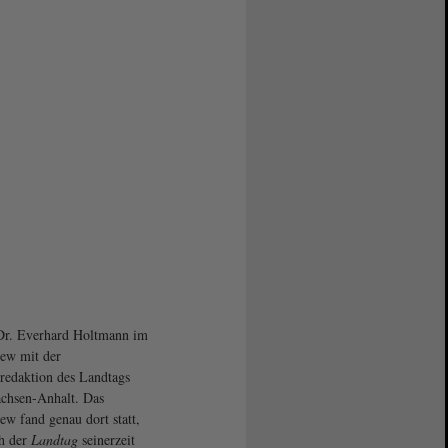
Dr. Everhard Holtmann im
iew mit der
redaktion des Landtags
chsen-Anhalt. Das
iew fand genau dort statt,
h der
Landtag
seinerzeit