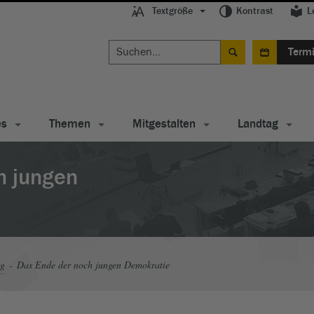
Textgröße
Kontrast
L
Term
es
Themen
Mitgestalten
Landtag
h jungen
ag
Das Ende der noch jungen Demokratie