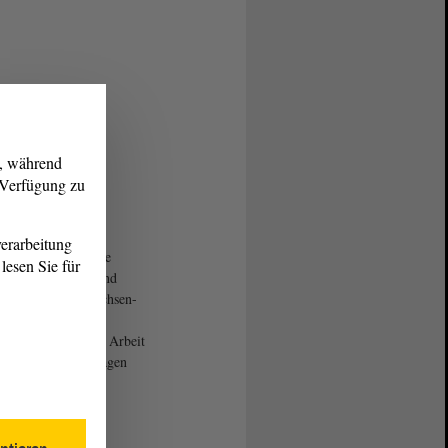
g, während
r Verfügung zu
erarbeitung
eben verabschiedete
lesen Sie für
wird im
Gesetz
- und
att des Landes Sachsen-
 verkündet. Die
dneten setzen ihre Arbeit
h in den Bezirkstagen