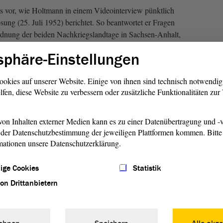
its vor, wie Holtmann in einem Videointerview pünktlich
sung (25. Juli 1952) berichtet. So beantwortet er Fragen
rdnung der beiden Nachkriegslandtage in Sachsen-Anhalt,
 den wichtigsten Aufgaben. Und dies genau an dem Ort,
sphäre-Einstellungen
t selbst auflöste, in der früheren Artilleriekaserne in Halle
genutzt wird. Holtmann wagt auch schon einen ersten Blick
ookies auf unserer Website. Einige von ihnen sind technisch notwendi
 zur Auflösung des Parlaments führten und inwieweit dieser
lfen, diese Website zu verbessern oder zusätzliche Funktionalitäten zu
otz des Zeitsprungs von siebzig Jahren auch heute noch von
on Inhalten externer Medien kann es zu einer Datenübertragung und -v
Das so
der Datenschutzbestimmung der jeweiligen Plattformen kommen. Bitte 
Gesetz
mationen unsere Datenschutzerklärung.
Amtsbl
Anhalt
ige Cookies
Statistik
Abgeor
demnac
von Drittanbietern
fort...