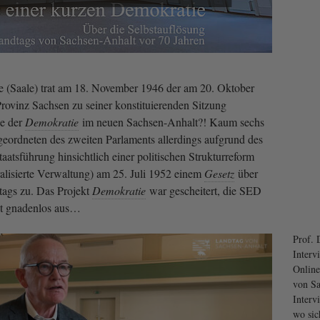
e (Saale) trat am 18. November 1946 der am 20. Oktober
rovinz Sachsen zu seiner konstituierenden Sitzung
e der
Demokratie
im neuen Sachsen-Anhalt?! Kaum sechs
geordneten des zweiten Parlaments allerdings aufgrund des
atsführung hinsichtlich einer politischen Strukturreform
ralisierte Verwaltung) am 25. Juli 1952 einem
Gesetz
über
tags zu. Das Projekt
Demokratie
war gescheitert, die SED
cht gnadenlos aus…
Prof. 
Interv
Online
von Sa
Interv
wo sic