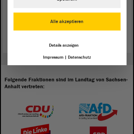
erst der Auftakt sein, um in naher Zukunft noch mehr Kunst im
Landtagsgebäude in Magdeburg zu präsentieren. Als nächstes denkt
er beispielsweise an die UNESCO-Weltkulturerbestätten Sachsen-
Alle akzeptieren
Anhalts. „Es ist wichtig, dass wir weiter für die vielen kulturellen
Schätze unseres Landes werben, das sehe ich auch als eine meiner
Aufgaben als Landtagspräsident“, so Schellenberger.
Details anzeigen
Impressum
|
Datenschutz
Folgende Fraktionen sind im Landtag von Sachsen-
Anhalt vertreten: