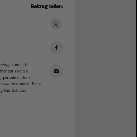
Beitrag teilen:
andtag
kommt in
ber zur zweiten
gsperiode in der 8.
eriode
zusammen. Foto:
g/Jens Schlüter