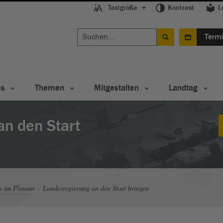
Textgröße
Kontrast
L
Term
es
Themen
Mitgestalten
Landtag
an den Start
n im Plenum
Landesregierung an den Start bringen