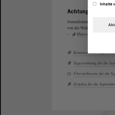
Inhalte 
Achtung: Akkredit
Journalistinnen und Journalist
Abl
von der Wahl des Ministerpräs
–
Hinweise zur Akkrediti
Kommentierte Tagesordnu
Tagesordnung für die Se
Übersichtsseite für die S
Zeitplan für die Septemb