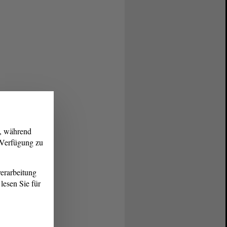
g, während
r Verfügung zu
erarbeitung
lesen Sie für