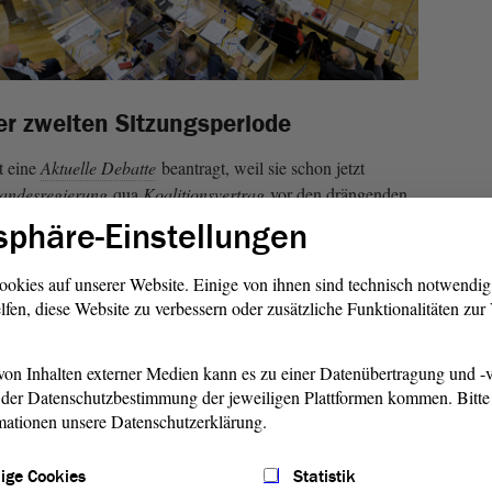
r zweiten Sitzungsperiode
 eine
Aktuelle Debatte
beantragt, weil sie schon jetzt
andesregierung
qua
Koalitionsvertrag
vor den drängenden
e. Darüber hinaus bringt DIE LINKE das Thema „Aus bei
sphäre-Einstellungen
e und Beschäftigte bräuchten verlässliche Informationen und
e
Fraktion
die Bundesrepublik in der Pflicht, den Menschen
ookies auf unserer Website. Einige von ihnen sind technisch notwendi
itere Evakuierungen und ein unverzüglich aufzulegendes
lfen, diese Website zu verbessern oder zusätzliche Funktionalitäten zu
eien notwendig.
on Inhalten externer Medien kann es zu einer Datenübertragung und -v
 BÜNDNIS 90/DIE GRÜNEN soll die
Landesregierung
die
der Datenschutzbestimmung der jeweiligen Plattformen kommen. Bitte 
 Erneuerbaren Energien so ausrichten, dass Sachsen-Anhalt
mationen unsere Datenschutzerklärung.
ral wirtschaften könne. Auch eine verbindliche Solarpflicht
rungen soll (auch auf Bundesebene) auf den Weg gebracht
ige Cookies
Statistik