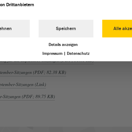
von Drittanbietern
ierung!
en werden gebeten, sich rechtzeitig für die Berichterstattung
ehnen
Speichern
Alle akze
identen zu akkreditieren.
erung
Details anzeigen
Impressum
|
Datenschutz
ng für die September-Sitzungen (PDF; 31.81 KB)
ptember-Sitzungen (PDF; 82.38 KB)
eptember-Sitzungen (Link)
er-Sitzungen (PDF; 89.75 KB)