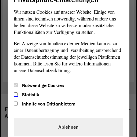
Wir nutzen Cookies auf unserer Website. Einige von
Kommentierte Tagesordnung für die September-Sitzungen (PDF;
ihnen sind technisch notwendig, während andere uns
31.81 KB)
helfen, diese Website zu verbessern oder zusätzliche
Funktionalitäten zur Verfügung zu stellen.
Tagesordnung für die September-Sitzungen (PDF; 82.38 KB)
Bei Anzeige von Inhalten externer Medien kann es zu
Übersichtsseite für die September-Sitzungen (Link)
einer Datenübertragung und -verarbeitung entsprechend
der Datenschutzbestimmung der jeweiligen Plattformen
Zeitplan für die September-Sitzungen (PDF; 89.75 KB)
kommen. Bitte lesen Sie für weitere Informationen
unsere Datenschutzerklärung.
Notwendige Cookies
Statistik
Inhalte von Drittanbietern
Folgende Fraktionen sind im Landtag von Sachsen-
Anhalt vertreten:
Ablehnen