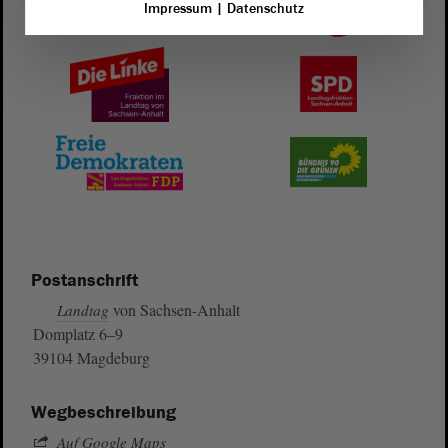
Impressum
|
Datenschutz
Postanschrift
von Sachsen-Anhalt
Landtag
Domplatz 6–9
39104 Magdeburg
Wegbeschreibung
Auf Google Maps