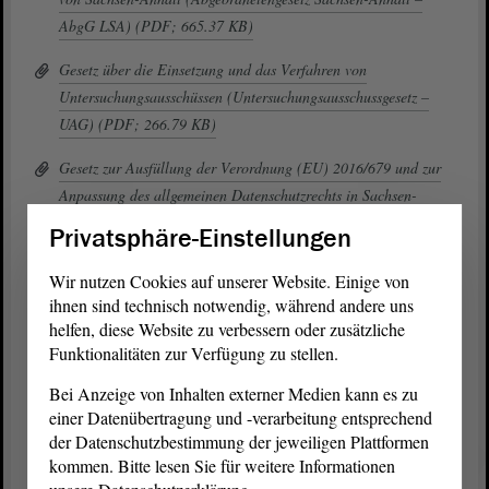
AbgG LSA) (PDF; 665.37 KB)
Gesetz über die Einsetzung und das Verfahren von
Untersuchungsausschüssen (Untersuchungsausschussgesetz –
UAG) (PDF; 266.79 KB)
Gesetz zur Ausfüllung der Verordnung (EU) 2016/679 und zur
Anpassung des allgemeinen Datenschutzrechts in Sachsen-
Anhalt (Datenschutz-Grundverordnungs-Ausfüllungsgesetz
Privatsphäre-Einstellungen
Sachsen-Anhalt – DSAG LSA) (PDF; 591.75 KB)
Wir nutzen Cookies auf unserer Website. Einige von
Geschäftsordnung des Landtags von Sachsen-Anhalt (PDF;
ihnen sind technisch notwendig, während andere uns
402.86 KB)
helfen, diese Website zu verbessern oder zusätzliche
Funktionalitäten zur Verfügung zu stellen.
Landtagsinformationsgesetz – LIG (PDF; 170.2 KB)
Bei Anzeige von Inhalten externer Medien kann es zu
Landtagsinformationsvereinbarung (PDF; 206.76 KB)
einer Datenübertragung und -verarbeitung entsprechend
der Datenschutzbestimmung der jeweiligen Plattformen
Beschluss der Landesregierung über den Aufbau der
kommen. Bitte lesen Sie für weitere Informationen
Landesregierung und die Abgrenzung der Geschäftsbereiche